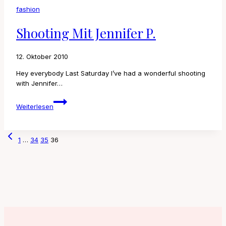
fashion
Shooting Mit Jennifer P.
12. Oktober 2010
Hey everybody Last Saturday I’ve had a wonderful shooting
with Jennifer…
Shooting
Weiterlesen
mit
Jennifer
P.
Seitennavigation
Vorherige
1
…
34
35
36
Seite