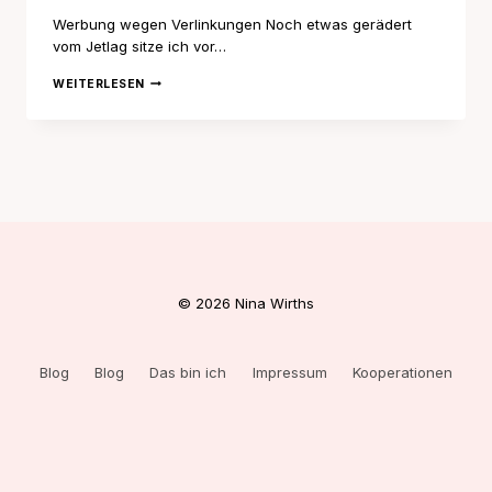
Werbung wegen Verlinkungen Noch etwas gerädert
vom Jetlag sitze ich vor…
NY
WEITERLESEN
DIARIES
–
FLIGHT,
HOTEL,
DAY
1-
2,
WHERE
TO
EAT
© 2026 Nina Wirths
Blog
Blog
Das bin ich
Impressum
Kooperationen