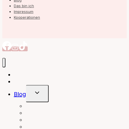
Blog
Das bin ich
Impressum
Kooperationen
Autorin
Meine Bücher
Untermenü
Blog
Umschalten
interior
Books
fashion
beauty