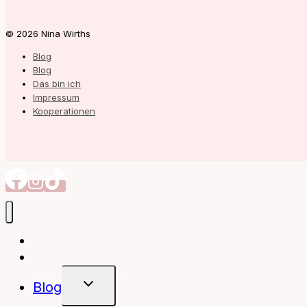
© 2026 Nina Wirths
Blog
Blog
Das bin ich
Impressum
Kooperationen
Autorin
Meine Bücher
Untermenü
Blog
Umschalten