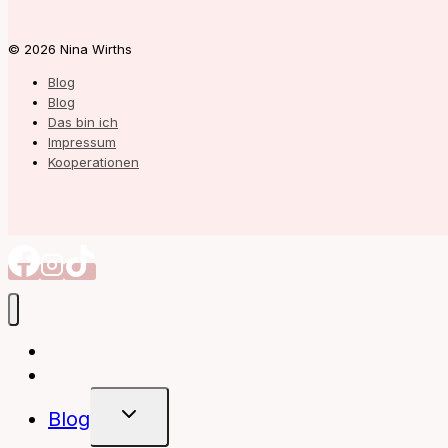
© 2026 Nina Wirths
Blog
Blog
Das bin ich
Impressum
Kooperationen
Autorin
Meine Bücher
Untermenü
Blog
Umschalten