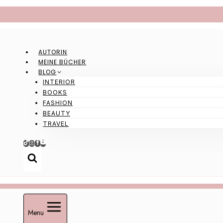
Zum
Inhalt
springen
AUTORIN
MEINE BÜCHER
BLOG
INTERIOR
BOOKS
FASHION
BEAUTY
TRAVEL
Menu