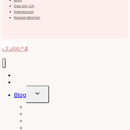
Blog
Das bin ich
Impressum
Kooperationen
Autorin
Meine Bücher
Untermenü
Blog
Umschalten
interior
Books
fashion
beauty