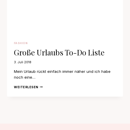
FASHION
Große Urlaubs To-Do Liste
3. Juli 2018
Mein Urlaub rückt einfach immer näher und ich habe
noch eine…
GROSSE U
WEITERLESEN
RLAUBS T
O-D
O L
ISTE