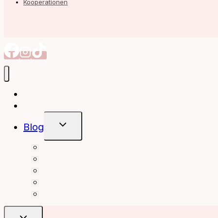
Kooperationen
Autorin
Meine Bücher
Untermenü
Blog
Umschalten
interior
Books
fashion
beauty
travel