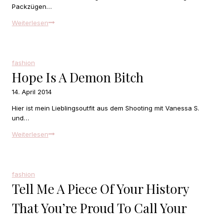
Packzügen…
Off
Weiterlesen
to
a
road
trip
fashion
from
Hope Is A Demon Bitch
Las
Vegas
14. April 2014
to
Hier ist mein Lieblingsoutfit aus dem Shooting mit Vanessa S.
Seattle
und…
Hope
Weiterlesen
is
a
demon
Bitch
fashion
Tell Me A Piece Of Your History
That You’re Proud To Call Your