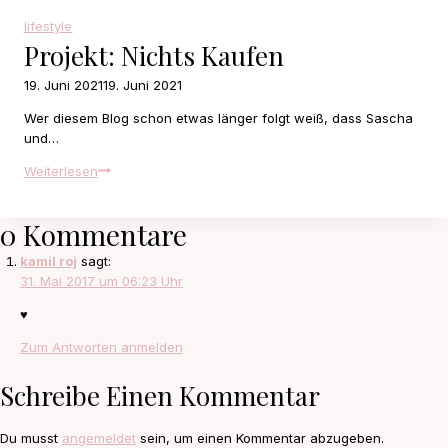
wolves
and
lifestyle
I
Projekt: Nichts Kaufen
will
return
19. Juni 2021
19. Juni 2021
leading
Wer diesem Blog schon etwas länger folgt weiß, dass Sascha
the
und…
pack
Projekt:
Weiterlesen
Nichts
kaufen
0 Kommentare
kamil roj
sagt:
31. Mai 2017 um 06:23 Uhr
♥
Zum Antworten anmelden
Schreibe Einen Kommentar
Du musst
angemeldet
sein, um einen Kommentar abzugeben.