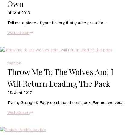
Own
14. Mai 2013
Tell me a piece of your history that you’re proud to…
Tell
Weiterlesen
me
a
piece
of
your
fashion
history
Throw Me To The Wolves And I
that
you’re
Will Return Leading The Pack
proud
25. Juni 2017
to
call
Trash, Grunge & Edgy combined in one look. For me, wolves…
your
own
throw
Weiterlesen
me
to
the