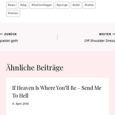
Schlagworte:
#
asos
#
dog
#
fashionblogger
#
grunge
#
ootd
#
tattoo
#
tattoos
Beitragsnavigation
ZURÜCK
WEITER
pastel goth
Off Shoulder Dress
Ähnliche Beiträge
If Heaven Is Where You’ll Be – Send Me
To Hell
6. April 2014