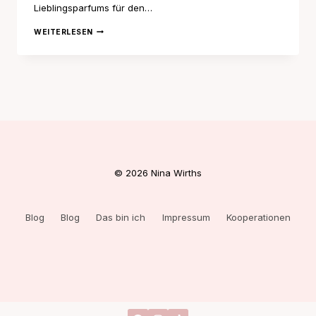
Lieblingsparfums für den…
5
WEITERLESEN
PARFUMS
FÜR
DEN
WINTER
© 2026 Nina Wirths
Blog
Blog
Das bin ich
Impressum
Kooperationen