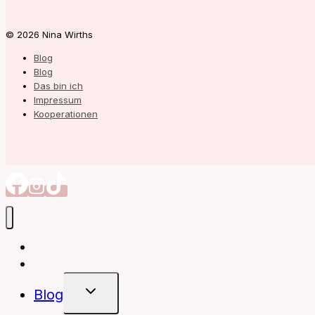
© 2026 Nina Wirths
Blog
Blog
Das bin ich
Impressum
Kooperationen
Autorin
Meine Bücher
Untermenü
Blog
Umschalten