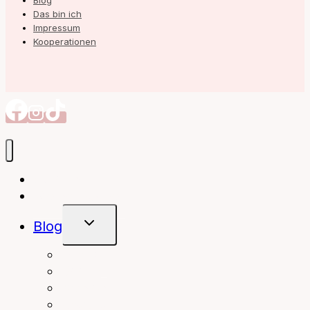
Blog
Das bin ich
Impressum
Kooperationen
Autorin
Meine Bücher
Untermenü
Blog
Umschalten
interior
Books
fashion
beauty