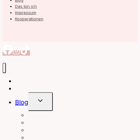
Blog
Das bin ich
Impressum
Kooperationen
Autorin
Meine Bücher
Untermenü
Blog
Umschalten
interior
Books
fashion
beauty