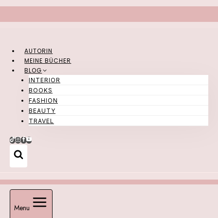
Zum
Inhalt
springen
AUTORIN
MEINE BÜCHER
BLOG
INTERIOR
BOOKS
FASHION
BEAUTY
TRAVEL
Menu