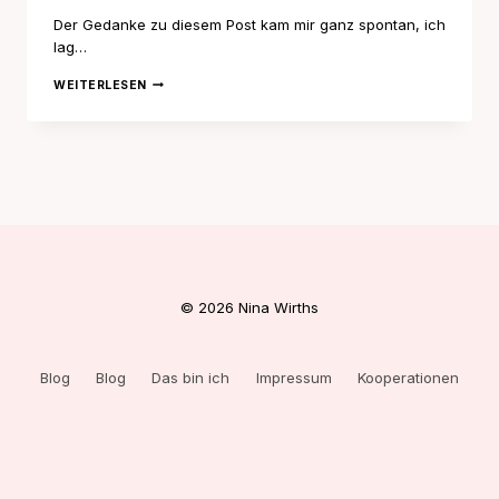
Der Gedanke zu diesem Post kam mir ganz spontan, ich
lag…
DER
WEITERLESEN
TAG
AN
DEM
ICH
ERWACHSEN
WURDE
© 2026 Nina Wirths
Blog
Blog
Das bin ich
Impressum
Kooperationen