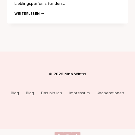
Lieblingsparfums für den…
5
WEITERLESEN
PARFUMS
FÜR
DEN
WINTER
© 2026 Nina Wirths
Blog
Blog
Das bin ich
Impressum
Kooperationen