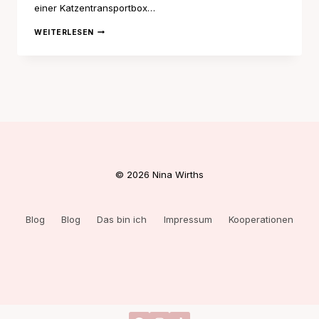
einer Katzentransportbox…
MEIN
WEITERLESEN
LEBEN
ALS
KATZENMUTTER
© 2026 Nina Wirths
Blog
Blog
Das bin ich
Impressum
Kooperationen