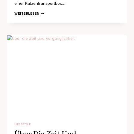
einer Katzentransportbox…
MEIN
WEITERLESEN
LEBEN
ALS
KATZENMUTTER
LIFESTYLE
Über Die Zeit Und