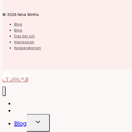
© 2026 Nina Wirths
Blog
Blog
Das bin ich
Impressum
Kooperationen
Autorin
Meine Bücher
Untermenü
Blog
Umschalten