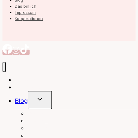
Blog
Das bin ich
Impressum
Kooperationen
Autorin
Meine Bücher
Untermenü
Blog
Umschalten
interior
Books
fashion
beauty