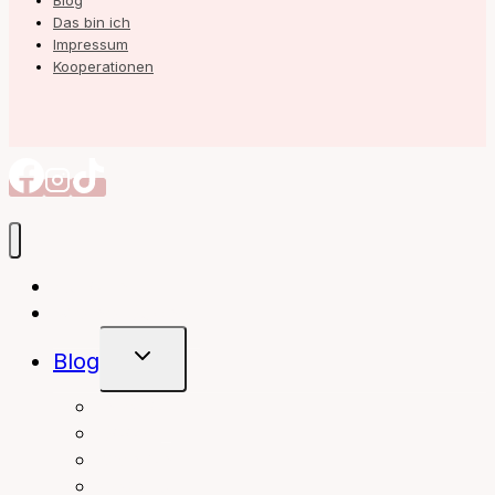
Blog
Das bin ich
Impressum
Kooperationen
Autorin
Meine Bücher
Untermenü
Blog
Umschalten
interior
Books
fashion
beauty