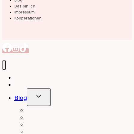
Blog
Das bin ich
Impressum
Kooperationen
Autorin
Meine Bücher
Untermenü
Blog
Umschalten
interior
Books
fashion
beauty