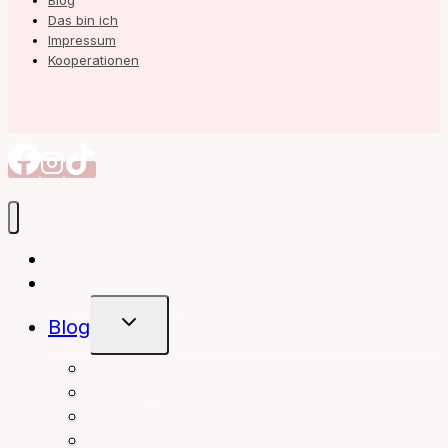
Blog
Das bin ich
Impressum
Kooperationen
Autorin
Meine Bücher
Untermenü
Blog
Umschalten
interior
Books
fashion
beauty