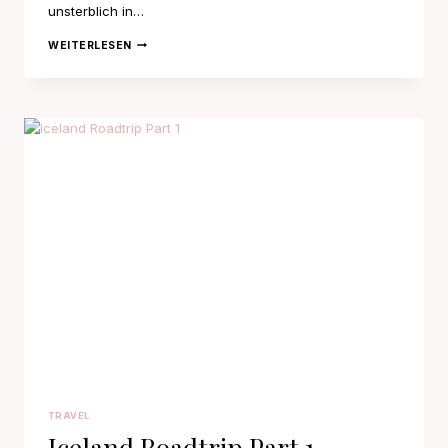
unsterblich in…
HEJ,
WEITERLESEN
REYKJAVÍK
TRAVEL
Iceland Roadtrip Part 1