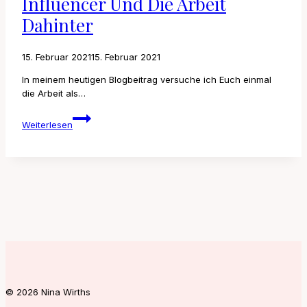
Influencer Und Die Arbeit
Dahinter
15. Februar 2021
15. Februar 2021
In meinem heutigen Blogbeitrag versuche ich Euch einmal
die Arbeit als…
Influencer
Weiterlesen
und
die
Arbeit
dahinter
© 2026 Nina Wirths