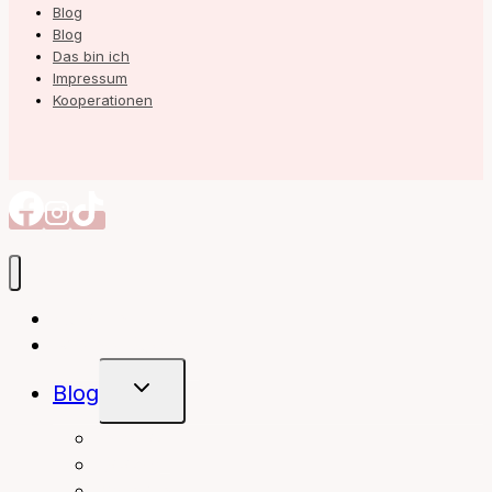
Blog
Blog
Das bin ich
Impressum
Kooperationen
Autorin
Meine Bücher
Untermenü
Blog
Umschalten
interior
Books
fashion