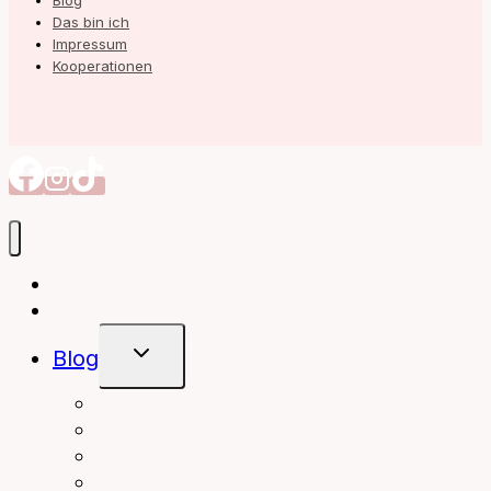
Blog
Das bin ich
Impressum
Kooperationen
Autorin
Meine Bücher
Untermenü
Blog
Umschalten
interior
Books
fashion
beauty