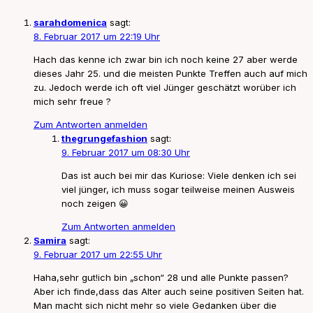
want
you
sarahdomenica
sagt:
more
8. Februar 2017 um 22:19 Uhr
Hach das kenne ich zwar bin ich noch keine 27 aber werde
dieses Jahr 25. und die meisten Punkte Treffen auch auf mich
zu. Jedoch werde ich oft viel Jünger geschätzt worüber ich
mich sehr freue ?
Zum Antworten anmelden
thegrungefashion
sagt:
9. Februar 2017 um 08:30 Uhr
Das ist auch bei mir das Kuriose: Viele denken ich sei
viel jünger, ich muss sogar teilweise meinen Ausweis
noch zeigen 😀
Zum Antworten anmelden
Samira
sagt:
9. Februar 2017 um 22:55 Uhr
Haha,sehr gut!ich bin „schon“ 28 und alle Punkte passen?
Aber ich finde,dass das Alter auch seine positiven Seiten hat.
Man macht sich nicht mehr so viele Gedanken über die