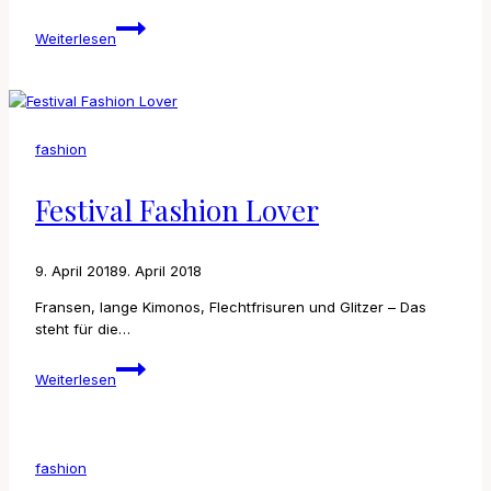
Wow,
Weiterlesen
I
really
fckn
hate
people
fashion
Festival Fashion Lover
9. April 2018
9. April 2018
Fransen, lange Kimonos, Flechtfrisuren und Glitzer – Das
steht für die…
Festival
Weiterlesen
Fashion
Lover
fashion