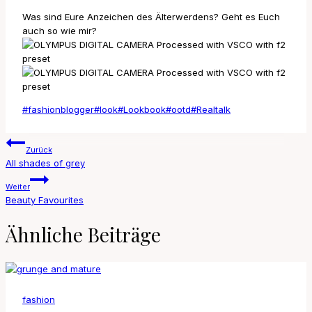
Was sind Eure Anzeichen des Älterwerdens? Geht es Euch
auch so wie mir?
Schlagworte:
#
fashionblogger
#
look
#
Lookbook
#
ootd
#
Realtalk
Beitragsnavigation
Zurück
All shades of grey
Weiter
Beauty Favourites
Ähnliche Beiträge
fashion