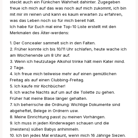
steckt auch ein Fünkchen Wahrheit dahinter. Zugegeben
freue ich mich auf das was noch auf mich zukommt, ich bin
mit mir im reinen und kann es kaum erwarten zu erfahren,
was das Leben noch so für mich bereit hält.
Ich habe für Euch mal eine Top-10 Liste erstellt mit den
Merkmalen des Älter-werdens:
1. Der Concealer sammelt sich in den Falten.
2. Früher konnte ich bis 10/11 Uhr schlafen, heute wache ich
am Wochenende um 8 Uhr auf.
3. Wenn ich heutzutage Alkohol trinke hält mein Kater mind.
2 Tage.
4. Ich freue mich teilweise mehr auf einen gemütlichen
Freitag als auf einen Clubbing-Freitag.
5. Ich kaufe mir Kochbücher!
6. Ich wache Nachts auf um auf die Toilette zu gehen.
Früher hat meine Blase länger gehalten.
7. Ich beherrsche die Ordnung: Wichtige Dokumente sind
abgeheftet, Belege in Ordnern usw.
8. Meine Einrichtung passt zu meinen Vorhängen.
9. Ich muss in jeden Kinderwagen schauen und die
(meistens) süßen Babys anhimmeln.
10. Ich bin jedes Mal erstaunt, wenn mich 16 Jährige Siezen.