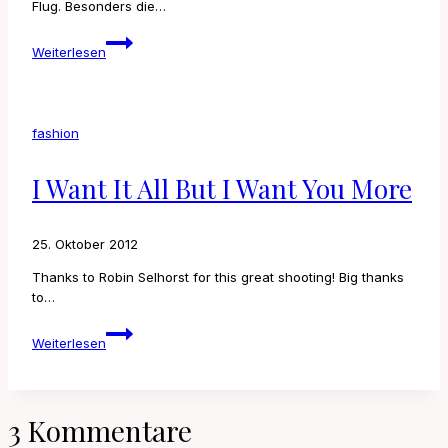
Flug. Besonders die…
Weekly
Weiterlesen
Update
fashion
I Want It All But I Want You More
25. Oktober 2012
Thanks to Robin Selhorst for this great shooting! Big thanks
to…
I
Weiterlesen
want
it
all
but
3 Kommentare
I