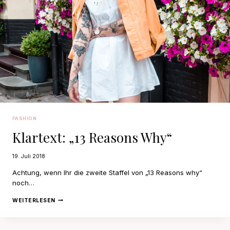
FASHION
Klartext: „13 Reasons Why“
19. Juli 2018
Achtung, wenn Ihr die zweite Staffel von „13 Reasons why“
noch…
KLARTEXT:
WEITERLESEN
„13
REASONS
WHY“