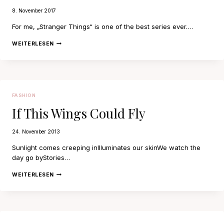
8. November 2017
For me, „Stranger Things“ is one of the best series ever….
STRANGER
WEITERLESEN
THINGS
–
FRIENDS
DON’T
LIE
FASHION
If This Wings Could Fly
24. November 2013
Sunlight comes creeping inIlluminates our skinWe watch the
day go byStories…
IF
WEITERLESEN
THIS
WINGS
COULD
FLY