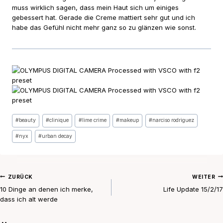
muss wirklich sagen, dass mein Haut sich um einiges
gebessert hat. Gerade die Creme mattiert sehr gut und ich
habe das Gefühl nicht mehr ganz so zu glänzen wie sonst.
Schlagworte:
#
beauty
#
clinique
#
lime crime
#
makeup
#
narciso rodriguez
#
nyx
#
urban decay
Beitragsnavigation
ZURÜCK
WEITER
10 Dinge an denen ich merke,
Life Update 15/2/17
dass ich alt werde