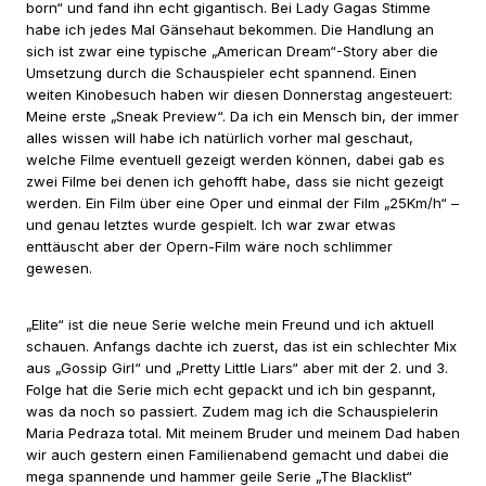
born“ und fand ihn echt gigantisch. Bei Lady Gagas Stimme
habe ich jedes Mal Gänsehaut bekommen. Die Handlung an
sich ist zwar eine typische „American Dream“-Story aber die
Umsetzung durch die Schauspieler echt spannend. Einen
weiten Kinobesuch haben wir diesen Donnerstag angesteuert:
Meine erste „Sneak Preview“. Da ich ein Mensch bin, der immer
alles wissen will habe ich natürlich vorher mal geschaut,
welche Filme eventuell gezeigt werden können, dabei gab es
zwei Filme bei denen ich gehofft habe, dass sie nicht gezeigt
werden. Ein Film über eine Oper und einmal der Film „25Km/h“ –
und genau letztes wurde gespielt. Ich war zwar etwas
enttäuscht aber der Opern-Film wäre noch schlimmer
gewesen.
„Elite“ ist die neue Serie welche mein Freund und ich aktuell
schauen. Anfangs dachte ich zuerst, das ist ein schlechter Mix
aus „Gossip Girl“ und „Pretty Little Liars“ aber mit der 2. und 3.
Folge hat die Serie mich echt gepackt und ich bin gespannt,
was da noch so passiert. Zudem mag ich die Schauspielerin
Maria Pedraza total. Mit meinem Bruder und meinem Dad haben
wir auch gestern einen Familienabend gemacht und dabei die
mega spannende und hammer geile Serie „The Blacklist“