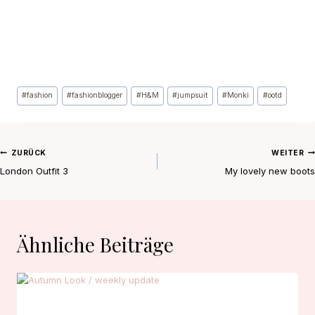
Schlagworte:
#
fashion
#
fashionblogger
#
H&M
#
jumpsuit
#
Monki
#
ootd
Beitragsnavigation
ZURÜCK
WEITER
London Outfit 3
My lovely new boots
Ähnliche Beiträge