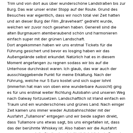
Trim und von dort aus über wunderschöne Landstraßen bis zur
Burg. Das war unser erster Stopp auf der Route. Grund des
Besuches war eigentlich, dass wir noch total viel Zeit hatten
und an dieser Burg der Film „Braveheart“ gedreht wurde,
welchen wir zuvor noch gesehen haben. Generell sind die
alten Burgmauern atemberaubend schön und harmonieren
einfach super mit der grünen Landschaft.
Dort angekommen haben wir uns erstmal Tickets für die
Führung gesichert und bevor es losging haben wir das
Außengelände selbst erkundet. Natürlich hat es in diesem
Moment angefangen zu regnen sodass wir bis auf die
Unterhose durchnässt waren. Ich glaub, das war auch der
ausschlaggebende Punkt für meine Erkältung. Nach der
Führung, welche nur 5 Euro kostet und sich super lohnt
(immerhin hat man von oben eine wunderbare Aussicht) ging
es für uns erstmal weiter Richtung Autobahn und unseren Weg
nach Galway fortzusetzen. Landschaftlich ist Irland einfach ein
Traum und ein wunderschönes und grünes Land. Nach einiger
Zeit kamen uns immer wieder Autobahnschilder mit der
Ausfahrt „Tullamore“ entgegen und wir beide sagten direkt,
dass Tullamore uns etwas sagt, bis uns eingefallen ist, dass
das der berühmte Whiskey ist. Also haben wir die Ausfahrt