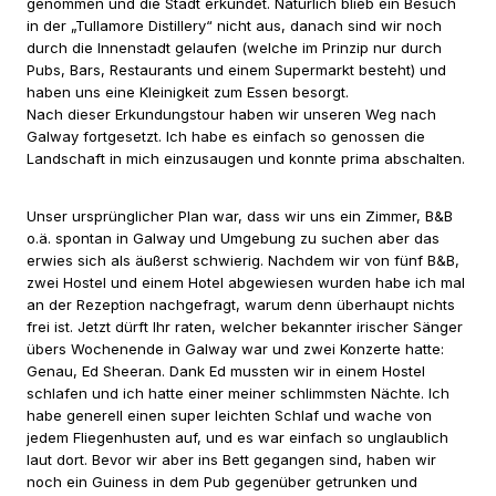
genommen und die Stadt erkundet. Natürlich blieb ein Besuch
in der „Tullamore Distillery“ nicht aus, danach sind wir noch
durch die Innenstadt gelaufen (welche im Prinzip nur durch
Pubs, Bars, Restaurants und einem Supermarkt besteht) und
haben uns eine Kleinigkeit zum Essen besorgt.
Nach dieser Erkundungstour haben wir unseren Weg nach
Galway fortgesetzt. Ich habe es einfach so genossen die
Landschaft in mich einzusaugen und konnte prima abschalten.
Unser ursprünglicher Plan war, dass wir uns ein Zimmer, B&B
o.ä. spontan in Galway und Umgebung zu suchen aber das
erwies sich als äußerst schwierig. Nachdem wir von fünf B&B,
zwei Hostel und einem Hotel abgewiesen wurden habe ich mal
an der Rezeption nachgefragt, warum denn überhaupt nichts
frei ist. Jetzt dürft Ihr raten, welcher bekannter irischer Sänger
übers Wochenende in Galway war und zwei Konzerte hatte:
Genau, Ed Sheeran. Dank Ed mussten wir in einem Hostel
schlafen und ich hatte einer meiner schlimmsten Nächte. Ich
habe generell einen super leichten Schlaf und wache von
jedem Fliegenhusten auf, und es war einfach so unglaublich
laut dort. Bevor wir aber ins Bett gegangen sind, haben wir
noch ein Guiness in dem Pub gegenüber getrunken und