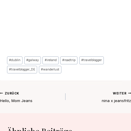
Schlagworte:
#
dublin
#
galway
#
ireland
#
roadtrip
#
travelblogger
#
travelblogger_DE
#
wanderlust
Beitragsnavigation
ZURÜCK
WEITER
Hello, Mom Jeans
nina x jeansfritz