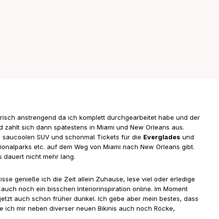
erisch anstrengend da ich komplett durchgearbeitet habe und der
nd zahlt sich dann spätestens in Miami und New Orleans aus.
en saucoolen SUV und schonmal Tickets für die
Everglades
und
ionalparks etc. auf dem Weg von Miami nach New Orleans gibt.
s dauert nicht mehr lang.
sse genieße ich die Zeit allein Zuhause, lese viel oder erledige
uch noch ein bisschen Interiorinspiration online. Im Moment
 jetzt auch schon früher dunkel. Ich gebe aber mein bestes, dass
e ich mir neben diverser neuen Bikinis auch noch Röcke,