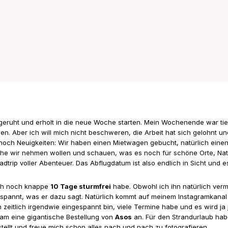
sgeruht und erholt in die neue Woche starten. Mein Wochenende war ti
n. Aber ich will mich nicht beschweren, die Arbeit hat sich gelohnt u
 noch Neuigkeiten: Wir haben einen Mietwagen gebucht, natürlich ein
che wir nehmen wollen und schauen, was es noch für schöne Orte, Nat
dtrip voller Abenteuer. Das Abflugdatum ist also endlich in Sicht und e
ich noch knappe
10 Tage sturmfrei
habe. Obwohl ich ihn natürlich vermi
spannt, was er dazu sagt. Natürlich kommt auf meinem Instagramkanal a
 zeitlich irgendwie eingespannt bin, viele Termine habe und es wird ja
am eine gigantische Bestellung von
Asos
an. Für den Strandurlaub hab
stellt und freue mich schon alles nach und nach zu fotografieren.