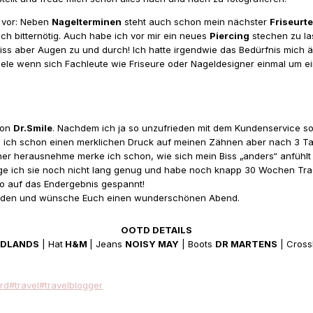
r vor: Neben
Nagelterminen
steht auch schon mein nächster
Friseurt
h bitternötig. Auch habe ich vor mir ein neues
Piercing
stechen zu la
s aber Augen zu und durch! Ich hatte irgendwie das Bedürfnis mich ä
 Seele wenn sich Fachleute wie Friseure oder Nageldesigner einmal u
von
Dr.Smile
. Nachdem ich ja so unzufrieden mit dem Kundenservice sow
e ich schon einen merklichen Druck auf meinen Zähnen aber nach 3 T
igner herausnehme merke ich schon, wie sich mein Biss „anders“ anfüh
e ich sie noch nicht lang genug und habe noch knapp 30 Wochen Trag
so auf das Endergebnis gespannt!
ufenden und wünsche Euch einen wunderschönen Abend.
OOTD DETAILS
DLANDS
| Hat
H&M
| Jeans
NOISY MAY
| Boots
DR MARTENS
| Cros
rd
#
travel
#
travelblogger