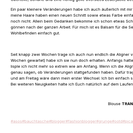
Ein paar kleinere Veränderungen habe ich auch äußerlich mit mi
meine Haare haben einen neuen Schnitt sowie etwas Farbe einfac
noch nicht. Allein beim Gedanken bekomme ich schon etwas Schis
gönnen nach der ganzen Arbeit. Für mich ist es Balsam für die
Wohlbefinden einfach gut.
Seit knapp zwei Wochen trage ich auch nun endlich die Aligner 
Wochen gewartet) habe ich sie nun doch erhalten. Anfangs hatt
lisple ich nicht mehr so extrem wie am Anfang. Wenn ich die Al
genau sagen, ob Veränderungen stattgefunden haben. Dafür trag
und am Freitag wäre dann mein erster Wechsel. Ich bin einfach 
Bei weiteren Neuigkeiten halte ich Euch natürlich auf dem La
Blouse
TRAN
Schlagworte:
#
asos
#
bauchtasche
#
blogger
#
fashionblogger
#
grunge
#
ootd
#
pica