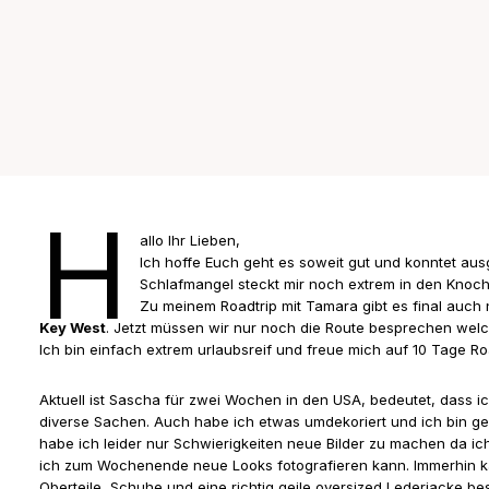
H
allo Ihr Lieben,
Ich hoffe Euch geht es soweit gut und konntet au
Schlafmangel steckt mir noch extrem in den Knoche
Zu meinem Roadtrip mit Tamara gibt es final auch
Key West
. Jetzt müssen wir nur noch die Route besprechen wel
Ich bin einfach extrem urlaubsreif und freue mich auf 10 Tage Roa
Aktuell ist Sascha für zwei Wochen in den USA, bedeutet, dass 
diverse Sachen. Auch habe ich etwas umdekoriert und ich bin ge
habe ich leider nur Schwierigkeiten neue Bilder zu machen da ich
ich zum Wochenende neue Looks fotografieren kann. Immerhin k
Oberteile, Schuhe und eine richtig geile oversized Lederjacke be