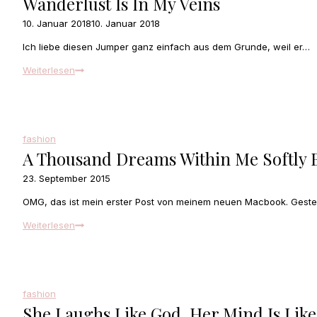
Wanderlust Is In My Veins
Where
10. Januar 2018
10. Januar 2018
to
eat
Ich liebe diesen Jumper ganz einfach aus dem Grunde, weil er…
wanderlust
Weiterlesen
is
in
my
veins
fashion
A Thousand Dreams Within Me Softly 
23. September 2015
OMG, das ist mein erster Post von meinem neuen Macbook. Gest
A
Weiterlesen
thousand
dreams
within
me
fashion
softly
She Laughs Like God, Her Mind Is Lik
burn