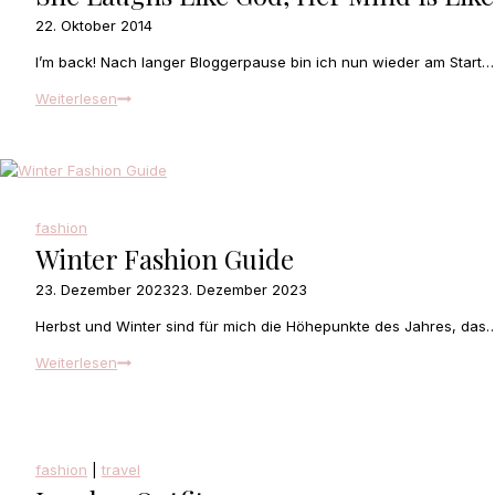
22. Oktober 2014
I’m back! Nach langer Bloggerpause bin ich nun wieder am Start…
She
Weiterlesen
laughs
like
god,
her
mind
fashion
is
Winter Fashion Guide
like
a
23. Dezember 2023
23. Dezember 2023
diamond
Herbst und Winter sind für mich die Höhepunkte des Jahres, das
Winter
Weiterlesen
Fashion
Guide
fashion
|
travel