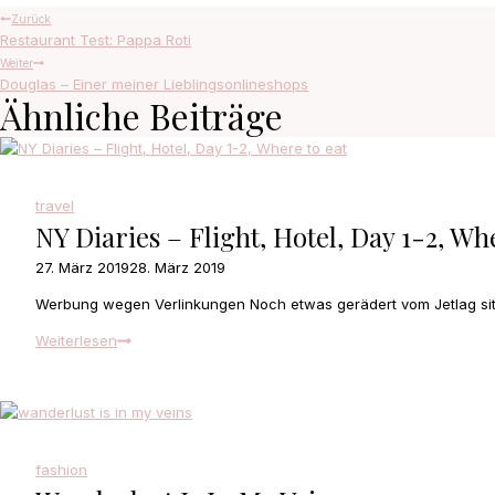
Beitragsnavigation
Zurück
Restaurant Test: Pappa Roti
Weiter
Douglas – Einer meiner Lieblingsonlineshops
Ähnliche Beiträge
travel
NY Diaries – Flight, Hotel, Day 1-2, Wh
27. März 2019
28. März 2019
Werbung wegen Verlinkungen Noch etwas gerädert vom Jetlag sit
NY
Weiterlesen
Diaries
–
Flight,
Hotel,
Day
fashion
1-
2,