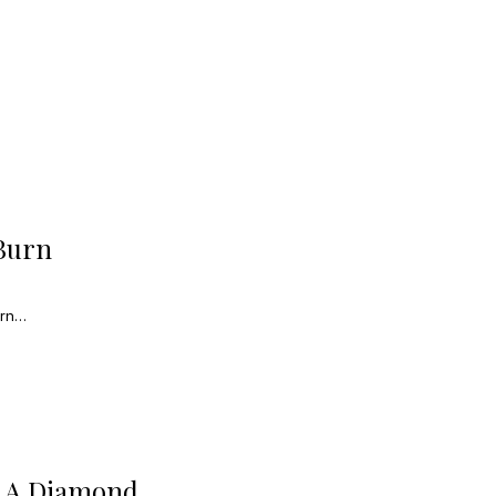
Burn
ern…
e A Diamond