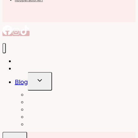
Autorin
Meine Bücher
Untermenü
Blog
Umschalten
interior
Books
fashion
beauty
travel