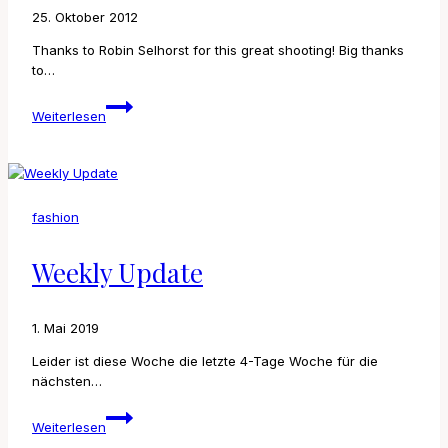
25. Oktober 2012
Thanks to Robin Selhorst for this great shooting! Big thanks
to…
I
Weiterlesen
want
it
all
but
I
fashion
want
you
more
Weekly Update
1. Mai 2019
Leider ist diese Woche die letzte 4-Tage Woche für die
nächsten…
Weekly
Weiterlesen
Update