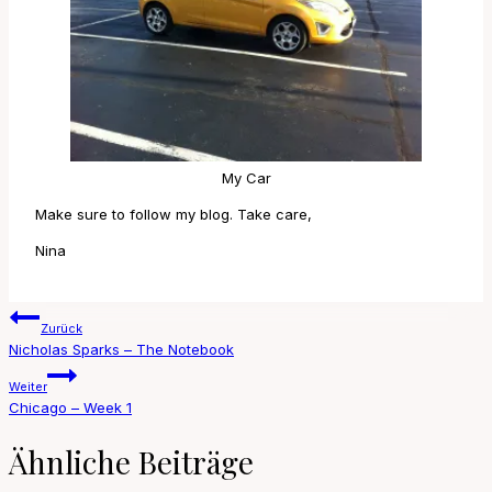
My Car
Make sure to follow my blog. Take care,
Nina
Beitragsnavigation
Zurück
Nicholas Sparks – The Notebook
Weiter
Chicago – Week 1
Ähnliche Beiträge