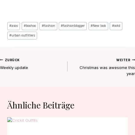
Schlagworte:
#
asos
#
boohoo
#
fashion
#
fashionblogger
#
New look
#
ootd
#
urban outfitters
Beitragsnavigation
ZURÜCK
WEITER
Weekly update
Christmas was awesome this
year
Ähnliche Beiträge