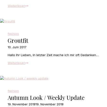
Things
Weiterlesen
to
do
in
March
fashion
Groutfit
10. Juni 2017
Hallo Ihr Lieben, In letzter Zeit mache ich mir oft Gedanken…
Groutfit
Weiterlesen
fashion
Autumn Look / Weekly Update
19. November 2018
19. November 2018