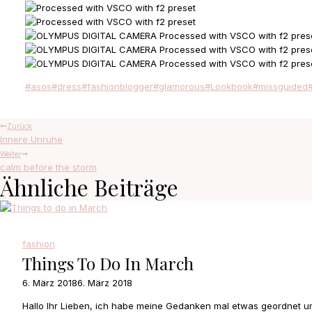
Schlagworte:
#
asos
#
dress
#
fashionblogger
#
glamorous
#
Lookbook
#
missguided
Beitragsnavigation
Zurück
Innere Unruhe
Weiter
calm before the storm
Ähnliche Beiträge
fashion
Things To Do In March
6. März 2018
6. März 2018
Hallo Ihr Lieben, ich habe meine Gedanken mal etwas geordnet 