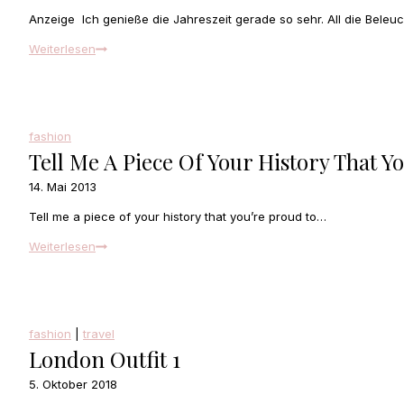
Anzeige Ich genieße die Jahreszeit gerade so sehr. All die Beleu
Autumn
Weiterlesen
Look
/
weekly
update
fashion
Tell Me A Piece Of Your History That 
14. Mai 2013
Tell me a piece of your history that you’re proud to…
Tell
Weiterlesen
me
a
piece
of
fashion
|
travel
your
London Outfit 1
history
that
5. Oktober 2018
you’re