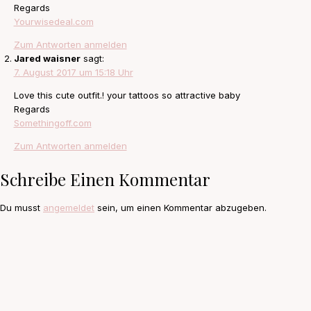
Regards
Yourwisedeal.com
Zum Antworten anmelden
Jared waisner
sagt:
7. August 2017 um 15:18 Uhr
Love this cute outfit.! your tattoos so attractive baby
Regards
Somethingoff.com
Zum Antworten anmelden
Schreibe Einen Kommentar
Du musst
angemeldet
sein, um einen Kommentar abzugeben.