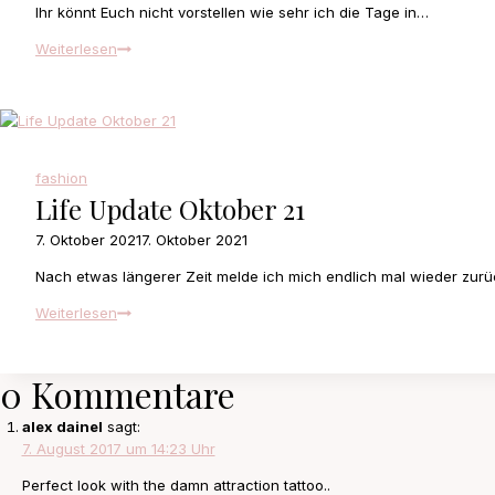
proud
Ihr könnt Euch nicht vorstellen wie sehr ich die Tage in…
to
London
Weiterlesen
call
Outfit
your
1
own
fashion
Life Update Oktober 21
7. Oktober 2021
7. Oktober 2021
Nach etwas längerer Zeit melde ich mich endlich mal wieder zur
Life
Weiterlesen
Update
Oktober
21
0 Kommentare
alex dainel
sagt:
7. August 2017 um 14:23 Uhr
Perfect look with the damn attraction tattoo..