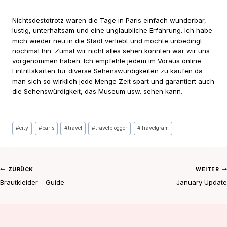
Nichtsdestotrotz waren die Tage in Paris einfach wunderbar,
lustig, unterhaltsam und eine unglaubliche Erfahrung. Ich habe
mich wieder neu in die Stadt verliebt und möchte unbedingt
nochmal hin. Zumal wir nicht alles sehen konnten war wir uns
vorgenommen haben. Ich empfehle jedem im Voraus online
Eintrittskarten für diverse Sehenswürdigkeiten zu kaufen da
man sich so wirklich jede Menge Zeit spart und garantiert auch
die Sehenswürdigkeit, das Museum usw. sehen kann.
Schlagworte:
#
city
#
paris
#
travel
#
travelblogger
#
Travelgram
Beitragsnavigation
ZURÜCK
WEITER
Brautkleider – Guide
January Update