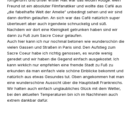
fortgeführt und unser erster Halt war das Moulin Rouge. Mein
Freund ist ein absoluter Filmfanatiker und wollte das Café aus
„die fabelhafte Welt der Amelie“ unbedingt sehen und wir sind
dann dorthin gelaufen. An sich war das Café natürlich super
überteuert aber auch irgendwie schnuckelig und süß.
Nachdem wir dort eine Kleinigkeit getrunken haben sind wir
dann zu Fuß zum Sacre Coeur gelaufen.
Auch hier kann ich nur nochmal betonen wie wunderschön die
vielen Gassen und Straßen in Paris sind. Den Aufstieg zum
Sacre Coeur habe ich richtig genossen, es wurde wenig
geredet und wir haben die Gegend einfach ausgekostet. Ich
kann wirklich nur empfehlen eine fremde Stadt zu Fuß zu
erkunden da man einfach viele schöne Einblicke bekommt und
natürlich aus etwas Gesundes tut. Oben angekommen hat man
eine wunderschöne Aussicht über die Hauptstadt Frankreichs.
Wir hatten auch einfach unglaubliches Glück mit dem Wetter,
bei den aktuellen Temperaturen bin ich im Nachhinein auch
extrem dankbar dafür.