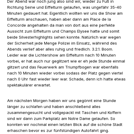
Der Abend war noch jung also sind wir, wieder zu Fuß in
Richtung Seine und Eiffelturm gelaufen, was ungefähr 35-40
Minuten gedauert hat. Eigentlich wollten wir uns die Show am
Eiffelturm anschauen, haben aber dann am Place de la
Concorde angehalten da man von dort aus eine perfekte
Aussicht zum Eiffelturm und Champs Elysee hatte und somit
beide Silvesterhighlights sehen konnte. Natürlich war wegen
der Sicherheit jede Menge Polizei im Einsatz, während des
Abends verlief aber alles ruhig und friedlich. 3.2.1. Boom.
Leider war die Lichtershow am Eiffelturm nach 10 Minuten
vorbei, er hat auch nur geglitzert wie er eh jede Stunde einmal
glitzert und das Feuerwerk am Triumpfbogen war ebenfalls
nach 10 Minuten wieder vorbei sodass der Platz gegen viertel
nach 0 Uhr fast wieder leer war. Schade, denn ich hatte etwas
spektakulärer erwartet.
Am nächsten Morgen haben wir uns gegönnt eine Stunde
länger zu schlafen und haben anschließend alles
zusammengesucht und vollgepackt mit Taschen und Koffern
sind wir dann zum Parkplatz am Notre Dame gelaufen. So
konnten wir nochmal einen letzten Blick auf die schöne Stadt
erhaschen bevor es zur fünfstündigen Autofahrt ging.