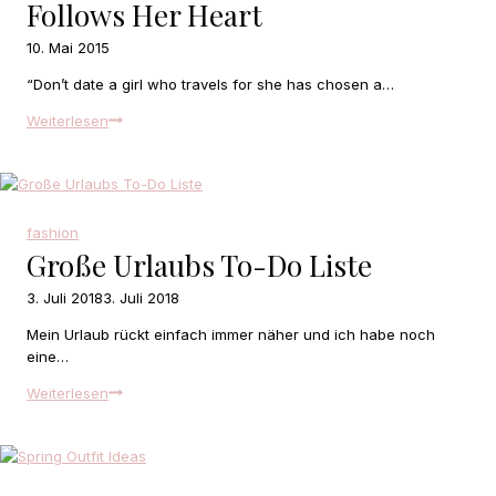
Follows Her Heart
10. Mai 2015
“Don’t date a girl who travels for she has chosen a…
She
Weiterlesen
goes
with
the
flow
and
fashion
follows
Große Urlaubs To-Do Liste
her
heart
3. Juli 2018
3. Juli 2018
Mein Urlaub rückt einfach immer näher und ich habe noch
eine…
Große
Weiterlesen
Urlaubs
To-
Do
Liste