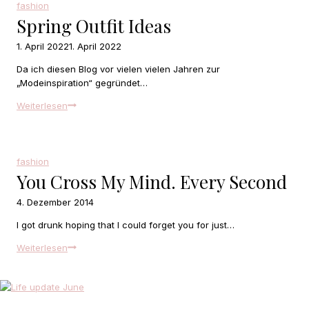
fashion
Spring Outfit Ideas
1. April 2022
1. April 2022
Da ich diesen Blog vor vielen vielen Jahren zur
„Modeinspiration“ gegründet…
Spring
Weiterlesen
Outfit
Ideas
fashion
You Cross My Mind. Every Second
4. Dezember 2014
I got drunk hoping that I could forget you for just…
you
Weiterlesen
cross
my
mind.
Every