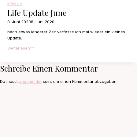
second
lifestyle
Life Update June
8. Juni 2020
8. Juni 2020
nach etwas längerer Zeit verfasse ich mal wieder ein kleines
Update…
Life
Weiterlesen
update
June
Schreibe Einen Kommentar
Du musst
angemeldet
sein, um einen Kommentar abzugeben.