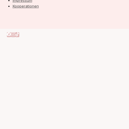
Impressum
Kooperationen
Autorin
Meine Bücher
Blog
Untermenü
Umschalten
interior
Books
fashion
beauty
travel