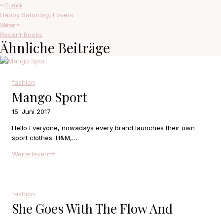
Beitragsnavigation
Zurück
Happy Saturday, Lovers
Weiter
Recent Books
Ähnliche Beiträge
fashion
Mango Sport
15. Juni 2017
Hello Everyone, nowadays every brand launches their own
sport clothes. H&M,…
Mango
Weiterlesen
Sport
fashion
She Goes With The Flow And