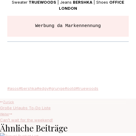
Sweater
TRUEWOODS
| Jeans
BERSHKA
| Shoes
OFFICE
LONDON
Werbung da Markennennung
Schlagworte:
#
asos
#
bershka
#
edgy
#
grunge
#
ootd
#
truewoods
Beitragsnavigation
Zurück
Große Urlaubs To-Do Liste
Weiter
Can’t wait for the weekend!
Ähnliche Beiträge