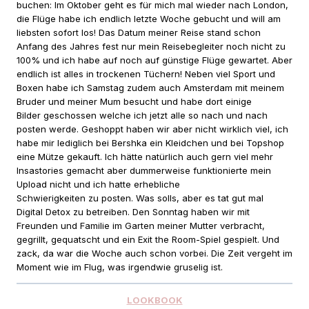
buchen: Im Oktober geht es für mich mal wieder nach London,
die Flüge habe ich endlich letzte Woche gebucht und will am
liebsten sofort los! Das Datum meiner Reise stand schon
Anfang des Jahres fest nur mein Reisebegleiter noch nicht zu
100% und ich habe auf noch auf günstige Flüge gewartet. Aber
endlich ist alles in trockenen Tüchern! Neben viel Sport und
Boxen habe ich Samstag zudem auch Amsterdam mit meinem
Bruder und meiner Mum besucht und habe dort einige
Bilder geschossen welche ich jetzt alle so nach und nach
posten werde. Geshoppt haben wir aber nicht wirklich viel, ich
habe mir lediglich bei Bershka ein Kleidchen und bei Topshop
eine Mütze gekauft. Ich hätte natürlich auch gern viel mehr
Insastories gemacht aber dummerweise funktionierte mein
Upload nicht und ich hatte erhebliche
Schwierigkeiten zu posten. Was solls, aber es tat gut mal
Digital Detox zu betreiben. Den Sonntag haben wir mit
Freunden und Familie im Garten meiner Mutter verbracht,
gegrillt, gequatscht und ein Exit the Room-Spiel gespielt. Und
zack, da war die Woche auch schon vorbei. Die Zeit vergeht im
Moment wie im Flug, was irgendwie gruselig ist.
LOOKBOOK