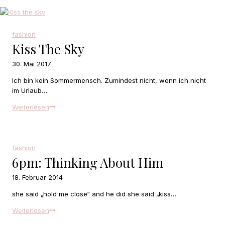
fashion
Kiss The Sky
30. Mai 2017
Ich bin kein Sommermensch. Zumindest nicht, wenn ich nicht
im Urlaub…
Kiss
Weiterlesen
the
sky
fashion
6pm: Thinking About Him
18. Februar 2014
she said „hold me close“ and he did she said „kiss…
6pm:
Weiterlesen
thinking