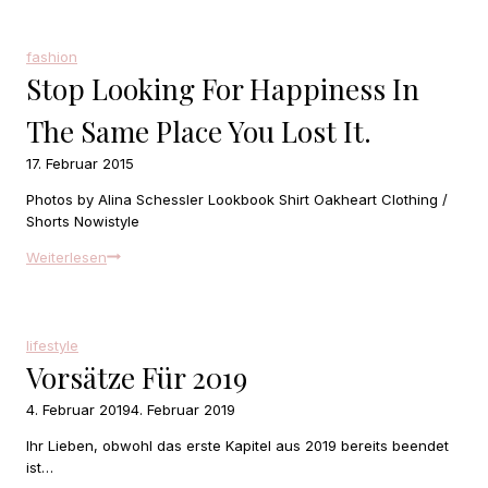
about
him
fashion
Stop Looking For Happiness In
The Same Place You Lost It.
17. Februar 2015
Photos by Alina Schessler Lookbook Shirt Oakheart Clothing /
Shorts Nowistyle
Stop
Weiterlesen
looking
for
happiness
in
lifestyle
the
Vorsätze Für 2019
same
place
4. Februar 2019
4. Februar 2019
you
Ihr Lieben, obwohl das erste Kapitel aus 2019 bereits beendet
lost
ist…
it.