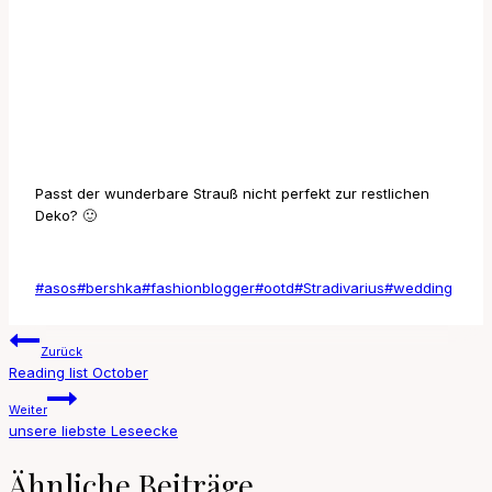
Passt der wunderbare Strauß nicht perfekt zur restlichen
Deko? 🙂
Schlagworte:
#
asos
#
bershka
#
fashionblogger
#
ootd
#
Stradivarius
#
wedding
Beitragsnavigation
Zurück
Reading list October
Weiter
unsere liebste Leseecke
Ähnliche Beiträge