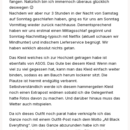
fangen. Natürlich bin ich immernoch überaus glücklich
deswegen 😉
Nachdem wir aber nur 3 Stunden in der Nacht von Samstag
auf Sonntag geschlafen haben, ging es für uns am Sonntag
Vormittag wieder zurück nachhause. Dementsprechend
haben wir uns erstmal einen Mittagsschlaf gegönnt und
Sonntag-Nachmittag-typisch mit Netflix (aktuell schauen wir
Mindhunter) und indischem Lieferservice begnügt. Wir
haben wirklich absolut nichts getan.
Das Kleid welches ich zur Hochzeit getragen habe ist
ebenfalls von ASOS. Das Gute bei diesem Kleid: Wenn man
viel zu viel gegessen hat, kann man das Kleid einfach weiter
binden, sodass es am Bauch herum lockerer sitzt. Die
Plautze ist hiermit endgültig verbannt.
Selbstverständlich werde ich diesem hammergeilen Kleid
noch einen Extrapost widmen sobald ich die Gelegenheit
hatte Fotos davon zu machen. Und darüber hinaus muss das
Wetter auch mitspielen.
Da ich dieses Outfit noch parat habe verknüpfe ich das
Ganze noch mit einem Outfit-Post nach dem Motto „All Black
Everything“. Um das Ganze abzurunden habe ich mir