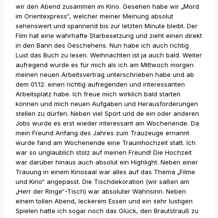
wir den Abend zusammen im Kino. Gesehen habe wir „Mord
im Orientexpress“, welcher meiner Meinung absolut
sehenswert und spannend bis zur letzten Minute bleibt. Der
Film hat eine wahrhafte Starbesetzung und zieht einen direkt
in den Bann des Geschehens. Nun habe ich auch richtig
Lust das Buch zu lesen. Weihnachten ist ja auch bald. Weiter
aufregend wurde es für mich als ich am Mittwoch morgen
meinen neuen Arbeitsvertrag unterschrieben habe und ab
dem 01.12. einen richtig aufregenden und interessanten
Arbeitsplatz habe. Ich freue mich wirklich bald starten
können und mich neuen Aufgaben und Herausforderungen
stellen zu dürfen. Neben viel Sport und de ein oder anderen
Jobs wurde es erst wieder interessant am Wochenende. Da
mein Freund Anfang des Jahres zum Trauzeuge ernannt
wurde fand am Wochenende eine Traumhochzeit statt. Ich
war so unglaublich stolz auf meinen Freund! Die Hochzeit
war darüber hinaus auch absolut ein Highlight. Neben einer
Trauung in einem Kinosaal war alles auf das Thema „Filme
und Kino“ angepasst. Die Tischdekoration (wir saßen am
„Herr der Ringe“-Tisch) war absoluter Wahnsinn. Neben
einem tollen Abend, leckerem Essen und ein sehr lustigen
Spielen hatte ich sogar noch das Glück, den Brautstrauß zu