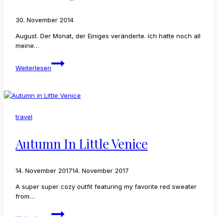
30. November 2014
August. Der Monat, der Einiges veränderte. Ich hatte noch all
meine…
I
Weiterlesen
want
August
back
travel
Autumn In Little Venice
14. November 2017
14. November 2017
A super super cozy outfit featuring my favorite red sweater
from…
Autumn