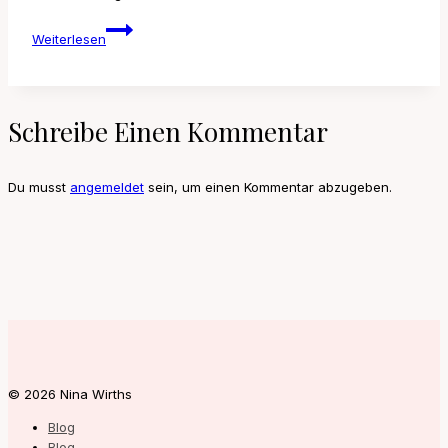
chocolate
Weiterlesen
is
good
but
shoes
Schreibe Einen Kommentar
are
carb-
free
Du musst
angemeldet
sein, um einen Kommentar abzugeben.
© 2026 Nina Wirths
Blog
Blog