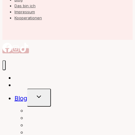
Das bin ich
Impressum
Kooperationen
Autorin
Meine Bücher
Untermenü
Blog
Umschalten
interior
Books
fashion
beauty