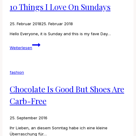
10 Things I Love On Sundays
25. Februar 2018
25. Februar 2018
Hello Everyone, it is Sunday and this is my fave Day…
10
Weiterlesen
Things
I
love
on
fashion
Sundays
Chocolate Is Good But Shoes Are
Carb-Free
25. September 2016
Ihr Lieben, an diesem Sonntag habe ich eine kleine
Überraschung für…