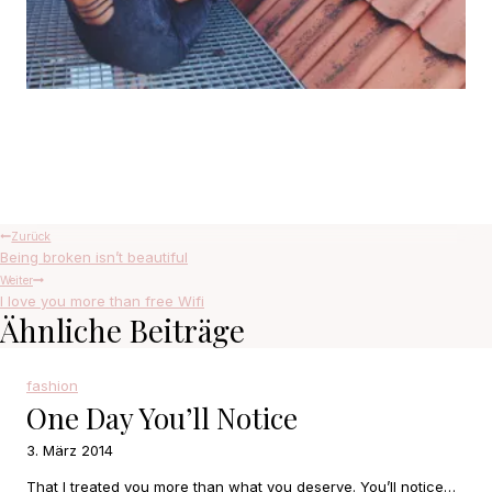
Beitragsnavigation
Zurück
Being broken isn’t beautiful
Weiter
I love you more than free Wifi
Ähnliche Beiträge
fashion
One Day You’ll Notice
3. März 2014
That I treated you more than what you deserve. You’ll notice…