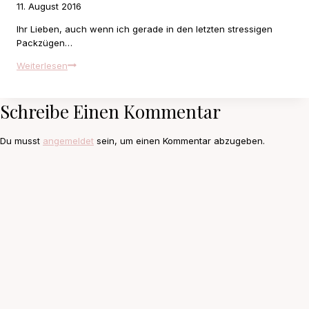
11. August 2016
Ihr Lieben, auch wenn ich gerade in den letzten stressigen
Packzügen…
Off
Weiterlesen
to
a
Schreibe Einen Kommentar
road
trip
from
Du musst
angemeldet
sein, um einen Kommentar abzugeben.
Las
Vegas
to
Seattle