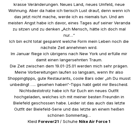
krasse Veränderungen. Neues Land, neues Umfeld, neue
Wohnung. Aber da habe ich tierisch Lust drauf, denn wenn ich
das jetzt nicht mache, werde ich es niemals tun. Und am
meisten Angst habe ich davor, eines Tages auf seiner Veranda
zu sitzen und zu denken „Ach Mensch, hätte ich doch mal
nur…“
Ich bin echt total gespannt welche Form mein Leben noch die
nächste Zeit annehmen wird.
Im Januar fliege ich übrigens nach New York und erfülle mir
damit einen langersehnten Traum.
Die Zeit zwischen dem 19.01-25.01 werden mich sehr prägen.
Meine Vorbereitungen laufen so langsam, wenn Ihr also
Shoppingtipps, gute Restaurants, coole Bars oder „oh Du musst
unbedingt ….. gesehen haben“-Tipps habt gebt mir Bescheid.
Nichtsdestotrotz habe ich für Euch ein neues Outfit
hochgeladen, welches ich mit meiner besten Freundin in
Bielefeld geschossen habe. Leider ist das auch das letzte
Outfit der Bielefeld-Serie und das letzte an einem heißen
schönen Sommertag…
Kleid
Forever21
/ Schuhe
Nike Air Force 1