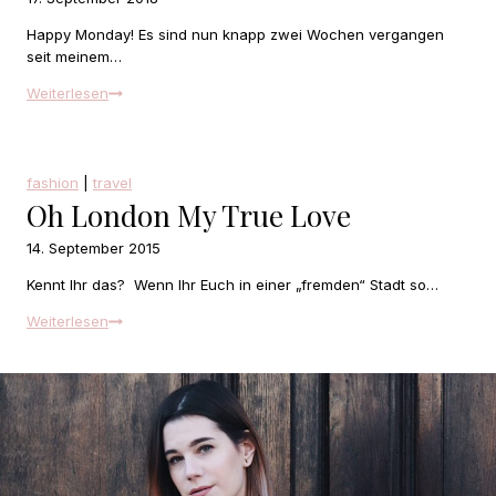
Happy Monday! Es sind nun knapp zwei Wochen vergangen
seit meinem…
Weekly
Weiterlesen
Update
fashion
|
travel
Oh London My True Love
14. September 2015
Kennt Ihr das? Wenn Ihr Euch in einer „fremden“ Stadt so…
Oh
Weiterlesen
London
my
true
love