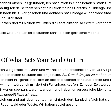
 schnell Anschluss gefunden, ich habe mich in einer fremden Stadt zur
äufig feiern. Seitdem schlägt ein Stück meines Herzens in Chicago und 
h noch nie zuvor gesehen und dennoch hat Chicago wunderbare Stadtteil
-und Großstadt.
infach dort zu bleiben weil mich die Stadt einfach so extrem verändert
t alle Orte und Länder besuchen kann, die ich gern sehe möchte.
t Of What Sets Your Soul On Fire
waren wir gerade im 1. Jahr und wir haben uns entschieden von
Las Vega
en schönsten Urlauben die ich je hatte.
Am Grand Canyon zu stehen und 
 ich nicht in irgendeiner Form an diesen besonderen Urlaub denke und 
o gewinnen, würde ich mir dort ein Ferienhaus kaufen. Zu jeder Zeit wü
t, wir waren spontan, waren wandern und haben unvergessliche Momente 
s genießt liebe ich sehr
.
ich um und ggf. übernachtet man einfach dort. Landschaftlich hat sich
ge, Regenwald oder Wüste: Wir haben soviel gesehen.