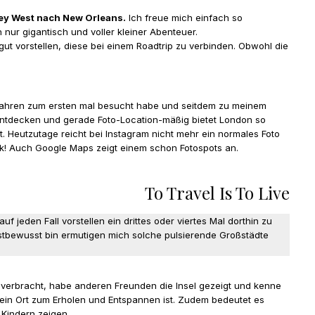
Key West nach New Orleans.
Ich freue mich einfach so
nur gigantisch und voller kleiner Abenteuer.
ut vorstellen, diese bei einem Roadtrip zu verbinden. Obwohl die
3 Jahren zum ersten mal besucht habe und seitdem zu meinem
 entdecken und gerade Foto-Location-mäßig bietet London so
. Heutzutage reicht bei Instagram nicht mehr ein normales Foto
ank! Auch Google Maps zeigt einem schon Fotospots an.
To Travel Is To Live
f jeden Fall vorstellen ein drittes oder viertes Mal dorthin zu
bstbewusst bin ermutigen mich solche pulsierende Großstädte
 verbracht, habe anderen Freunden die Insel gezeigt und kenne
 ein Ort zum Erholen und Entspannen ist. Zudem bedeutet es
 Kindern zeigen.