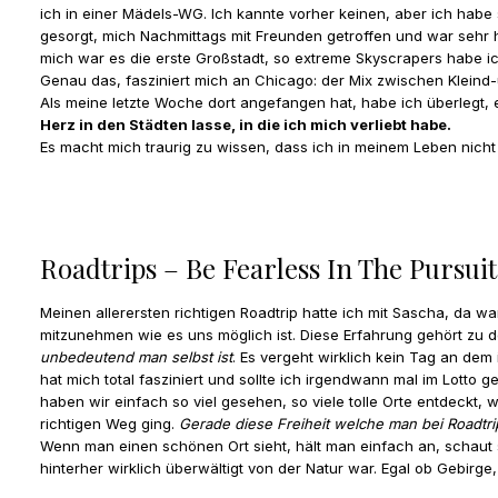
ich in einer Mädels-WG. Ich kannte vorher keinen, aber ich habe
gesorgt, mich Nachmittags mit Freunden getroffen und war sehr h
mich war es die erste Großstadt, so extreme Skyscrapers habe ic
Genau das, fasziniert mich an Chicago: der Mix zwischen Kleind
Als meine letzte Woche dort angefangen hat, habe ich überlegt, e
Herz in den Städten lasse, in die ich mich verliebt habe.
Es macht mich traurig zu wissen, dass ich in meinem Leben nich
Roadtrips – Be Fearless In The Pursui
Meinen allerersten richtigen Roadtrip hatte ich mit Sascha, da 
mitzunehmen wie es uns möglich ist. Diese Erfahrung gehört zu d
unbedeutend man selbst ist
. Es vergeht wirklich kein Tag an dem
hat mich total fasziniert und sollte ich irgendwann mal im Lott
haben wir einfach so viel gesehen, so viele tolle Orte entdeck
richtigen Weg ging.
Gerade diese Freiheit welche man bei Roadtrip
Wenn man einen schönen Ort sieht, hält man einfach an, schaut s
hinterher wirklich überwältigt von der Natur war. Egal ob Gebir