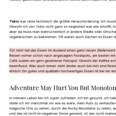
Tokio
war reise technisch die größte Herausforderung: Ich musst
Obwohl ich von Tokio nicht ganz so begeistert war wie erhofft, h
aber da muss man wahrscheinlich in andere Städte oder Ortschaf
vegetarischen zu bekommen. Oft waren auch Sachen im Essen die
Für mich hat das Essen im Ausland einen ganz neuen Stellenwert
Reisen vorher schon nach angesagten Foodspots, am besten mit su
Café zudem ein gern gesehener Fotospot. Obwohl der Kaffee echt
beeinflusst. Was auch immer zieht (leider auch bei mir) sind R
ehrlich: Ein gutes und qualitativ hochwertiges Essen ist bei mir 
Adventure May Hurt You But Monotony 
In meinem Leben bin ich super zufrieden: Ich bin gesund, ich h
stelle ich mir manchmal vor wie es wäre, mein Auto zu verkauf
magische Orte zu sehen, durch die Rocky Mountains zu reiten, a
und das ist nicht im negativen Sinne gemeint, ist das nicht reali