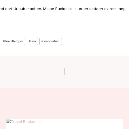
 dort Urlaub machen. Meine Bucketlist ist auch einfach extrem lang.
#
travelblogger
#
usa
#
wanderlust