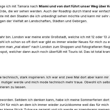
iege ich mit Tamara nach
Miami und von dort führt unser Weg über 
rde, die wir sehen werden. Auch der Roadtrip durch Irland war einfach 
e mit den Staaten die ich unbedingt sehen möchte und kann mir sehr g
wegen der Vielfalt an Landschaften, Städten und Gebirgen.
 Jahr bin. London war meine erste Großstadt, welche ich mit 12 oder 1
wohl ich schon so oft dort war gibt es immer wieder Neues für mich zu
 wenn man „mal eben“ nach London zum Shoppen und Fotografieren fliegt
pot, welcher dann auch noch überfüllt mit Touris ist. Das ist total kr
echnisch, stark inspirieren. Ich war erst zwei Mal dort aber kann mir au
dten mutiger werde und mich mode technisch mehr traue. Obwohl ich sel
rieren zu lassen.
geworden. Seitdem ich denken kann, habe ich meine Sommerferien dort
er Ort für mich an dem ich immer wieder zurückkomme weil das für mich
eses kleine Stück Zuhause gezeigt und ich werde es irgendwann meinen