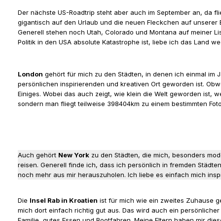
Der nächste US-Roadtrip steht aber auch im September an, da fl
gigantisch auf den Urlaub und die neuen Fleckchen auf unserer E
Generell stehen noch Utah, Colorado und Montana auf meiner List
Politik in den USA absolute Katastrophe ist, liebe ich das Land 
London
gehört für mich zu den Städten, in denen ich einmal im
persönlichen inspirierenden und kreativen Ort geworden ist. Ob
Einiges. Wobei das auch zeigt, wie klein die Welt geworden ist,
sondern man fliegt teilweise 398404km zu einem bestimmten Fotos
Auch gehört
New York
zu den Städten, die mich, besonders mode t
reisen. Generell finde ich, dass ich persönlich in fremden Stä
noch mehr aus mir herauszuholen. Ich liebe es einfach mich inspi
Die
Insel Rab in Kroatien
ist für mich wie ein zweites Zuhause 
mich dort einfach richtig gut aus. Das wird auch ein persönlich
Familie, gutes Essen und Bootfahren. Meine Eltern haben mir di