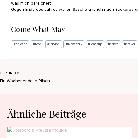
was mich bereichert.
Gegen Ende des Jahres wollen Sascha und ich nach Südkorea und
Come What May
Schlagworte:
#
chicago
#
food
#
london
#
New York
#
roadtrip
#
tokyo
#
travel
Beitragsnavigation
ZURÜCK
Ein Wochenende in Pilsen
Ähnliche Beiträge