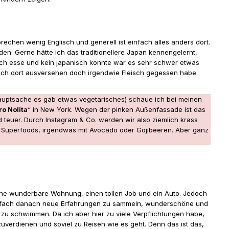
chen wenig Englisch und generell ist einfach alles anders dort.
den. Gerne hätte ich das traditionellere Japan kennengelernt,
isch esse und kein japanisch konnte war es sehr schwer etwas
ich dort ausversehen doch irgendwie Fleisch gegessen habe.
Hauptsache es gab etwas vegetarisches) schaue ich bei meinen
ro Nolita
“ in New York. Wegen der pinken Außenfassade ist das
teuer. Durch Instagram & Co. werden wir also ziemlich krass
s, Superfoods, irgendwas mit Avocado oder Gojibeeren. Aber ganz
eine wunderbare Wohnung, einen tollen Job und ein Auto. Jedoch
 einfach danach neue Erfahrungen zu sammeln, wunderschöne und
zu schwimmen. Da ich aber hier zu viele Verpflichtungen habe,
uzuverdienen und soviel zu Reisen wie es geht. Denn das ist das,