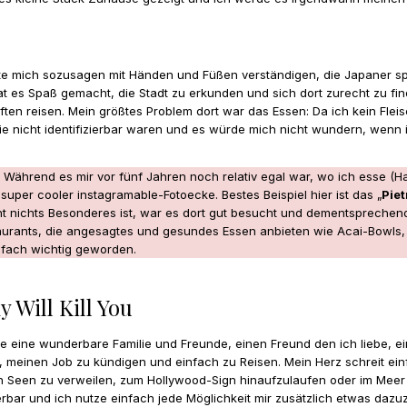
e mich sozusagen mit Händen und Füßen verständigen, die Japaner spre
at es Spaß gemacht, die Stadt zu erkunden und sich dort zurecht zu fin
ten reisen. Mein größtes Problem dort war das Essen: Da ich kein Fle
 nicht identifizierbar waren und es würde mich nicht wundern, wenn 
.
Während es mir vor fünf Jahren noch relativ egal war, wo ich esse (
per cooler instagramable-Fotoecke. Bestes Beispiel hier ist das „
Piet
 nichts Besonderes ist, war es dort gut besucht und dementsprechend 
estaurants, die angesagtes und gesundes Essen anbieten wie Acai-Bowl
einfach wichtig geworden.
Will Kill You
abe eine wunderbare Familie und Freunde, einen Freund den ich liebe, 
en, meinen Job zu kündigen und einfach zu Reisen. Mein Herz schreit
n Seen zu verweilen, zum Hollywood-Sign hinaufzulaufen oder im Meer 
sierbar und ich nutze einfach jede Möglichkeit mir zusätzlich etwas daz