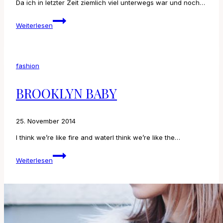
Da ich in letzter Zeit ziemlich viel unterwegs war und noch…
10
Weiterlesen
Dinge
die
ich
durchs
fashion
Reisen
gelernt
habe
BROOKLYN BABY
25. November 2014
I think we’re like fire and waterI think we’re like the…
BROOKLYN
Weiterlesen
BABY