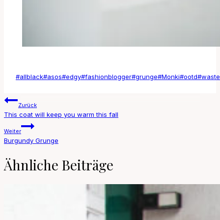
Schlagworte:
#
allblack
#
asos
#
edgy
#
fashionblogger
#
grunge
#
Monki
#
ootd
#
wast
Beitragsnavigation
Zurück
This coat will keep you warm this fall
Weiter
Burgundy Grunge
Ähnliche Beiträge