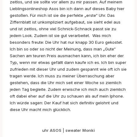
zeitlos, und sie sollte vor allem zu mir passen. Auf meinem
Lieblingsonlineshop Asos bin ich dann auf dieses Baby hier
gestoßen. Für mich ist sie die perfekte „erste“ Uhr. Das
Ziffernblatt ist unkompliziert aufgebaut, sie sieht edel aus
und ist zeitlos, ohne viel Schnick-Schnack passt sie zu
jedem Look. Zudem ist sie gut verarbeitet. Was mich
besonders freute: Die Uhr hat nur knapp 30 Euro gekostet.
Ich bin so oder so nicht der Meinung, dass man „Gute“
Sachen am teuren Preis ausmachen kann, ich bin eher der
Typ, wenn mir etwas gefällt dann kaufe ich es. Ich bin super
zufrieden mit dieser Uhr und zudem gespannt wie oft ich sie
tragen werde. Ich muss zu meiner Überraschung aber
gestehen, dass die Uhr mich seit einer Woche so ziemlich
jeden Tag begleite. Zudem erwische ich mich auch ziemlich
oft dabei eher auf die Uhr zu schauen als auf mein Iphone.
Ich würde sagen: Der Kauf hat sich definitiv gelohnt und
diese Uhr macht mich glücklich.
uhr
ASOS
| sweater
Monki