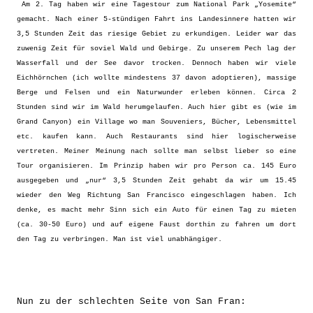
Am 2. Tag haben wir eine Tagestour zum National Park „Yosemite“
gemacht. Nach einer 5-stündigen Fahrt ins Landesinnere hatten wir
3,5 Stunden Zeit das riesige Gebiet zu erkundigen. Leider war das
zuwenig Zeit für soviel Wald und Gebirge. Zu unserem Pech lag der
Wasserfall und der See davor trocken. Dennoch haben wir viele
Eichhörnchen (ich wollte mindestens 37 davon adoptieren), massige
Berge und Felsen und ein Naturwunder erleben können. Circa 2
Stunden sind wir im Wald herumgelaufen. Auch hier gibt es (wie im
Grand Canyon) ein Village wo man Souveniers, Bücher, Lebensmittel
etc. kaufen kann. Auch Restaurants sind hier logischerweise
vertreten. Meiner Meinung nach sollte man selbst lieber so eine
Tour organisieren. Im Prinzip haben wir pro Person ca. 145 Euro
ausgegeben und „nur“ 3,5 Stunden Zeit gehabt da wir um 15.45
wieder den Weg Richtung San Francisco eingeschlagen haben. Ich
denke, es macht mehr Sinn sich ein Auto für einen Tag zu mieten
(ca. 30-50 Euro) und auf eigene Faust dorthin zu fahren um dort
den Tag zu verbringen. Man ist viel unabhängiger.
Nun zu der schlechten Seite von San Fran: