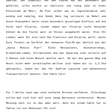
SanFran. Der Stadtteil vor den Pieren hat mir besonders gut
gefallen, alles wirkte so idyllisch und ruhig (wie in einer
Kleinstadt am Meer). Am Pier selber war es logischerweise sehr
windig und nebelig, die Goden Gate lag versteckt im Nebel und
diese Atmosphäre hatte einen besonders gruseligen Einfluss auf die
Sicht nach Alcatraz. Leider haben wir Alcatraz nicht besuchen
können da die Touren weit im Voraus ausgebucht waren. Also Ihr
Lieben, wenn Ihr also nach San Francisco und Alcatraz wollt: bucht
Eure Tickets im Vorfeld! Der bekannte Pier39 war ähnlich wie der
„Santa Monica Pier“: Viele Restaurants, Souveniershops,
Krimskrams-Läden, Attraktionen wie das Aquarium sind verteilt auf
2 Ebenen und einen Besuch absolut wert. Da wir den ganzen Weg zum
Hotel nicht mehr zurücklaufen wollten (hin haben wir ca. 1,5 Std
gebraucht), haben wir das für SanFran typische und bekannteste
Transportmittel benutzt: Die Cable Cars!
Für 7 Dollar kann man eine einfache Strecke mitfahren. Allerdings
sollte man sich hier auf eine lange Wartezeit vorbereiten. Meiner
Meinung nach ist es das aber wert, denn mit einem Cable Car zu
fahren ist ein Abenteuer für sich.