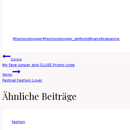
Schlagworte:
#
fashionblogger
#
fashionblogger_de
#
ootd
#
vans
#
zabaione
Beitragsnavigation
Zurück
My fave jumper and CLUSE Promo code
Weiter
Festival Fashion Lover
Ähnliche Beiträge
fashion