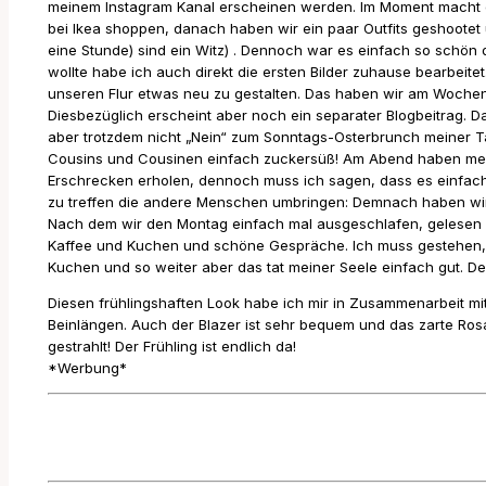
meinem Instagram Kanal erscheinen werden. Im Moment macht es 
bei Ikea shoppen, danach haben wir ein paar Outfits geshootet 
eine Stunde) sind ein Witz) . Dennoch war es einfach so schön
wollte habe ich auch direkt die ersten Bilder zuhause bearbeitet
unseren Flur etwas neu zu gestalten. Das haben wir am Woche
Diesbezüglich erscheint aber noch ein separater Blogbeitrag. Da 
aber trotzdem nicht „Nein“ zum Sonntags-Osterbrunch meiner Ta
Cousins und Cousinen einfach zuckersüß! Am Abend haben mein F
Erschrecken erholen, dennoch muss ich sagen, dass es einfach
zu treffen die andere Menschen umbringen: Demnach haben wir es
Nach dem wir den Montag einfach mal ausgeschlafen, gelesen 
Kaffee und Kuchen und schöne Gespräche. Ich muss gestehen, 
Kuchen und so weiter aber das tat meiner Seele einfach gut. D
Diesen frühlingshaften Look habe ich mir in Zusammenarbeit mit
Beinlängen. Auch der Blazer ist sehr bequem und das zarte Rosa
gestrahlt! Der Frühling ist endlich da!
*Werbung*