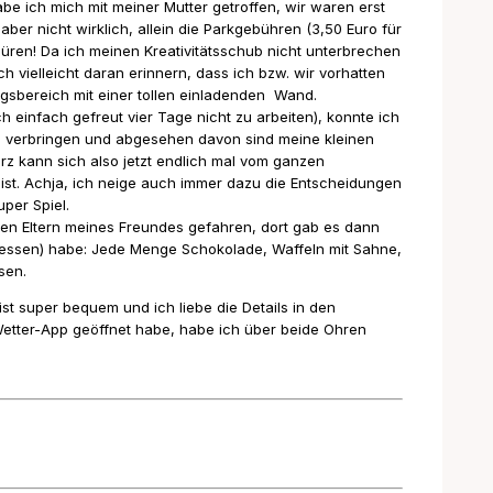
e ich mich mit meiner Mutter getroffen, wir waren erst
er nicht wirklich, allein die Parkgebühren (3,50 Euro für
üren! Da ich meinen Kreativitätsschub nicht unterbrechen
h vielleicht daran erinnern, dass ich bzw. wir vorhatten
sbereich mit einer tollen einladenden Wand.
ch einfach gefreut vier Tage nicht zu arbeiten), konnte ich
 zu verbringen und abgesehen davon sind meine kleinen
z kann sich also jetzt endlich mal vom ganzen
st. Achja, ich neige auch immer dazu die Entscheidungen
per Spiel.
en Eltern meines Freundes gefahren, dort gab es dann
ressen) habe: Jede Menge Schokolade, Waffeln mit Sahne,
sen.
t super bequem und ich liebe die Details in den
 Wetter-App geöffnet habe, habe ich über beide Ohren