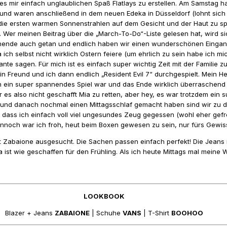
mir einfach unglaublichen Spaß Flatlays zu erstellen. Am Samstag hab
und waren anschließend in dem neuen Edeka in Düsseldorf (lohnt sich ab
 die ersten warmen Sonnenstrahlen auf dem Gesicht und der Haut zu sp
. Wer meinen Beitrag über die „March-To-Do“-Liste gelesen hat, wird sic
nende auch getan und endlich haben wir einen wunderschönen Eingang
ich selbst nicht wirklich Ostern feiere (um ehrlich zu sein habe ich mi
nte sagen. Für mich ist es einfach super wichtig Zeit mit der Familie
reund und ich dann endlich „Resident Evil 7“ durchgespielt. Mein Her
 ein super spannendes Spiel war und das Ende wirklich überraschend i
 also nicht geschafft Mia zu retten, aber hey, es war trotzdem ein su
und danach nochmal einen Mittagsschlaf gemacht haben sind wir zu d
dass ich einfach voll viel ungesundes Zeug gegessen (wohl eher gef
ennoch war ich froh, heut beim Boxen gewesen zu sein, nur fürs Gewis
 Zabaione ausgesucht. Die Sachen passen einfach perfekt! Die Jeans is
 ist wie geschaffen für den Frühling. Als ich heute Mittags mal meine
LOOKBOOK
Blazer + Jeans
ZABAIONE
| Schuhe
VANS
| T-Shirt
BOOHOO