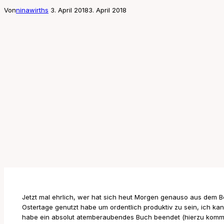
Von
ninawirths
3. April 2018
3. April 2018
Jetzt mal ehrlich, wer hat sich heut Morgen genauso aus dem Bet
Ostertage genutzt habe um ordentlich produktiv zu sein, ich ka
habe ein absolut atemberaubendes Buch beendet (hierzu kommt s