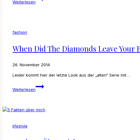
Weiterlesen
wait
for
the
weekend!
fashion
When Did The Diamonds Leave Your 
26. November 2014
Leider kommt hier der letzte Look aus der „alten“ Serie mit…
When
Weiterlesen
did
the
diamonds
leave
your
bones?
lifestyle