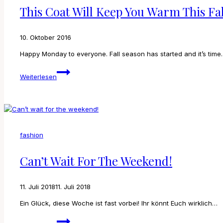
This Coat Will Keep You Warm This Fal
10. Oktober 2016
Happy Monday to everyone. Fall season has started and it’s tim
This
Weiterlesen
coat
will
keep
you
warm
this
fashion
fall
Can’t Wait For The Weekend!
11. Juli 2018
11. Juli 2018
Ein Glück, diese Woche ist fast vorbei! Ihr könnt Euch wirklich…
Can’t