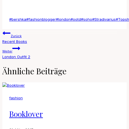
Schlagworte:
#
bershka
#
fashionblogger
#
london
#
ootd
#
soho
#
Stradivarius
#
Tops
Beitragsnavigation
Zurück
Recent Books
Weiter
London Outfit 2
Ähnliche Beiträge
fashion
Booklover