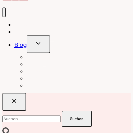
Autorin
Meine Bücher
Untermenü
Blog
Umschalten
interior
Books
fashion
beauty
travel
Suchen
nach: