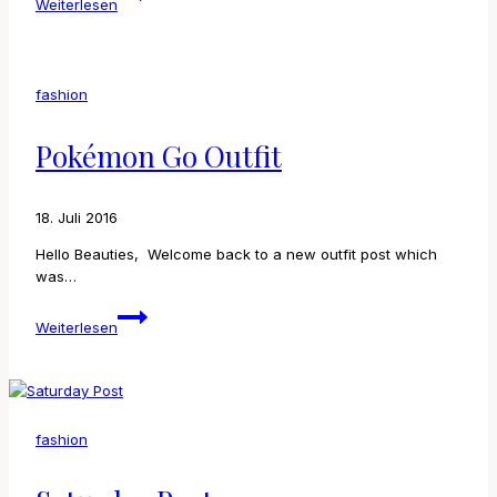
Weiterlesen
favorite
turtle
neck
from
fashion
Weekday!
Pokémon Go Outfit
18. Juli 2016
Hello Beauties, Welcome back to a new outfit post which
was…
Pokémon
Weiterlesen
Go
Outfit
fashion