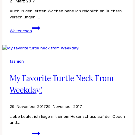
21. März 2017
Auch in den letzten Wochen habe ich reichlich an Büchern
verschlungen,…
Booklover
Weiterlesen
fashion
My Favorite Turtle Neck From
Weekday!
29. November 2017
29. November 2017
Liebe Leute, ich liege mit einem Hexenschuss auf der Couch
und…
My