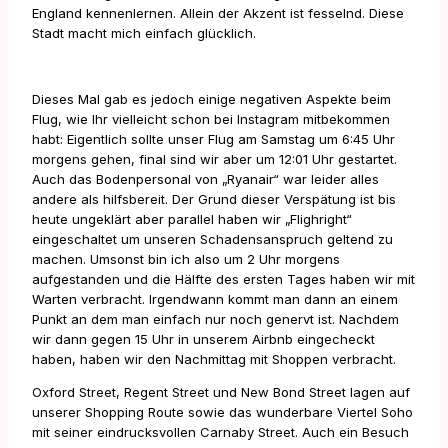
England kennenlernen. Allein der Akzent ist fesselnd. Diese
Stadt macht mich einfach glücklich.
Dieses Mal gab es jedoch einige negativen Aspekte beim
Flug, wie Ihr vielleicht schon bei Instagram mitbekommen
habt: Eigentlich sollte unser Flug am Samstag um 6:45 Uhr
morgens gehen, final sind wir aber um 12:01 Uhr gestartet.
Auch das Bodenpersonal von „Ryanair“ war leider alles
andere als hilfsbereit. Der Grund dieser Verspätung ist bis
heute ungeklärt aber parallel haben wir „Flighright“
eingeschaltet um unseren Schadensanspruch geltend zu
machen. Umsonst bin ich also um 2 Uhr morgens
aufgestanden und die Hälfte des ersten Tages haben wir mit
Warten verbracht. Irgendwann kommt man dann an einem
Punkt an dem man einfach nur noch genervt ist. Nachdem
wir dann gegen 15 Uhr in unserem Airbnb eingecheckt
haben, haben wir den Nachmittag mit Shoppen verbracht.
Oxford Street, Regent Street und New Bond Street lagen auf
unserer Shopping Route sowie das wunderbare Viertel Soho
mit seiner eindrucksvollen Carnaby Street. Auch ein Besuch