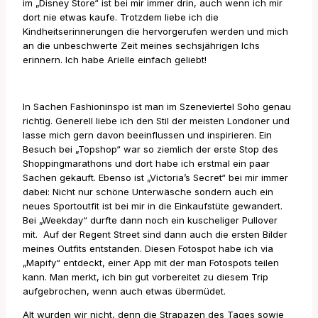
im „Disney Store“ ist bei mir immer drin, auch wenn ich mir
dort nie etwas kaufe. Trotzdem liebe ich die
Kindheitserinnerungen die hervorgerufen werden und mich
an die unbeschwerte Zeit meines sechsjährigen Ichs
erinnern. Ich habe Arielle einfach geliebt!
In Sachen Fashioninspo ist man im Szeneviertel Soho genau
richtig. Generell liebe ich den Stil der meisten Londoner und
lasse mich gern davon beeinflussen und inspirieren. Ein
Besuch bei „Topshop“ war so ziemlich der erste Stop des
Shoppingmarathons und dort habe ich erstmal ein paar
Sachen gekauft. Ebenso ist „Victoria’s Secret“ bei mir immer
dabei: Nicht nur schöne Unterwäsche sondern auch ein
neues Sportoutfit ist bei mir in die Einkaufstüte gewandert.
Bei „Weekday“ durfte dann noch ein kuscheliger Pullover
mit. Auf der Regent Street sind dann auch die ersten Bilder
meines Outfits entstanden. Diesen Fotospot habe ich via
„Mapify“ entdeckt, einer App mit der man Fotospots teilen
kann. Man merkt, ich bin gut vorbereitet zu diesem Trip
aufgebrochen, wenn auch etwas übermüdet.
Alt wurden wir nicht, denn die Strapazen des Tages sowie