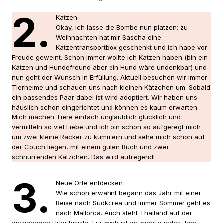
2.
Katzen
Okay, ich lasse die Bombe nun platzen: zu
Weihnachten hat mir Sascha eine
Katzentransportbox geschenkt und ich habe vor
Freude geweint. Schon immer wollte ich Katzen haben (bin ein
Katzen und Hundefreund aber ein Hund wäre undenkbar) und
nun geht der Wunsch in Erfüllung. Aktuell besuchen wir immer
Tierheime und schauen uns nach kleinen Kätzchen um. Sobald
ein passendes Paar dabei ist wird adoptiert. Wir haben uns
häuslich schon eingerichtet und können es kaum erwarten.
Mich machen Tiere einfach unglaublich glücklich und
vermitteln so viel Liebe und ich bin schon so aufgeregt mich
um zwei kleine Racker zu kümmern und sehe mich schon auf
der Couch liegen, mit einem guten Buch und zwei
schnurrenden Kätzchen. Das wird aufregend!
3.
Neue Orte entdecken
Wie schon erwähnt begann das Jahr mit einer
Reise nach Südkorea und immer Sommer geht es
nach Mallorca. Auch steht Thailand auf der
diesjährigen Urlaubsliste. Für mich ist es wichtig jedes Jahr