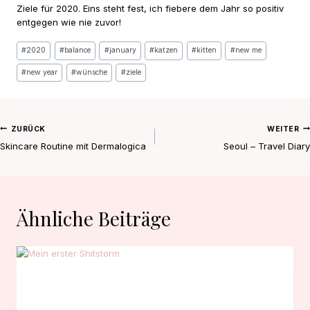
Ziele für 2020. Eins steht fest, ich fiebere dem Jahr so positiv
entgegen wie nie zuvor!
Schlagworte:
#
2020
#
balance
#
january
#
katzen
#
kitten
#
new me
#
new year
#
wünsche
#
ziele
Beitragsnavigation
ZURÜCK
WEITER
Skincare Routine mit Dermalogica
Seoul – Travel Diary
Ähnliche Beiträge