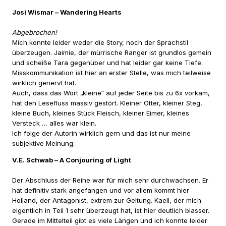
Josi Wismar – Wandering Hearts
Abgebrochen!
Mich konnte leider weder die Story, noch der Sprachstil
überzeugen. Jaimie, der mürrische Ranger ist grundlos gemein
und scheiße Tara gegenüber und hat leider gar keine Tiefe.
Misskommunikation ist hier an erster Stelle, was mich teilweise
wirklich genervt hat.
Auch, dass das Wort „kleine“ auf jeder Seite bis zu 6x vorkam,
hat den Lesefluss massiv gestört. Kleiner Otter, kleiner Steg,
kleine Buch, kleines Stück Fleisch, kleiner Eimer, kleines
Versteck … alles war klein.
Ich folge der Autorin wirklich gern und das ist nur meine
subjektive Meinung.
V.E. Schwab – A Conjouring of Light
Der Abschluss der Reihe war für mich sehr durchwachsen. Er
hat definitiv stark angefangen und vor allem kommt hier
Holland, der Antagonist, extrem zur Geltung. Kaell, der mich
eigentlich in Teil 1 sehr überzeugt hat, ist hier deutlich blasser.
Gerade im Mittelteil gibt es viele Längen und ich konnte leider