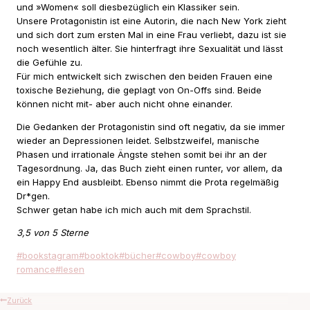
und »Women« soll diesbezüglich ein Klassiker sein.
Unsere Protagonistin ist eine Autorin, die nach New York zieht
und sich dort zum ersten Mal in eine Frau verliebt, dazu ist sie
noch wesentlich älter. Sie hinterfragt ihre Sexualität und lässt
die Gefühle zu.
Für mich entwickelt sich zwischen den beiden Frauen eine
toxische Beziehung, die geplagt von On-Offs sind. Beide
können nicht mit- aber auch nicht ohne einander.
Die Gedanken der Protagonistin sind oft negativ, da sie immer
wieder an Depressionen leidet. Selbstzweifel, manische
Phasen und irrationale Ängste stehen somit bei ihr an der
Tagesordnung. Ja, das Buch zieht einen runter, vor allem, da
ein Happy End ausbleibt. Ebenso nimmt die Prota regelmäßig
Dr*gen.
Schwer getan habe ich mich auch mit dem Sprachstil.
3,5 von 5 Sterne
Schlagworte:
#
bookstagram
#
booktok
#
bücher
#
cowboy
#
cowboy
romance
#
lesen
Beitragsnavigation
Zurück