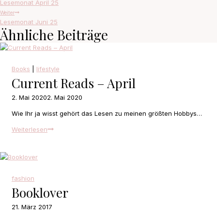
Lesemonat April 25
Weiter
Lesemonat Juni 25
Ähnliche Beiträge
Books
|
lifestyle
Current Reads – April
2. Mai 2020
2. Mai 2020
Wie Ihr ja wisst gehört das Lesen zu meinen größten Hobbys…
Current
Weiterlesen
Reads
–
April
fashion
Booklover
21. März 2017