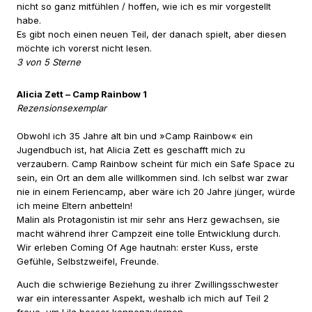
nicht so ganz mitfühlen / hoffen, wie ich es mir vorgestellt
habe.
Es gibt noch einen neuen Teil, der danach spielt, aber diesen
möchte ich vorerst nicht lesen.
3 von 5 Sterne
Alicia Zett – Camp Rainbow 1
Rezensionsexemplar
Obwohl ich 35 Jahre alt bin und »Camp Rainbow« ein
Jugendbuch ist, hat Alicia Zett es geschafft mich zu
verzaubern. Camp Rainbow scheint für mich ein Safe Space zu
sein, ein Ort an dem alle willkommen sind. Ich selbst war zwar
nie in einem Feriencamp, aber wäre ich 20 Jahre jünger, würde
ich meine Eltern anbetteln!
Malin als Protagonistin ist mir sehr ans Herz gewachsen, sie
macht während ihrer Campzeit eine tolle Entwicklung durch.
Wir erleben Coming Of Age hautnah: erster Kuss, erste
Gefühle, Selbstzweifel, Freunde.
Auch die schwierige Beziehung zu ihrer Zwillingsschwester
war ein interessanter Aspekt, weshalb ich mich auf Teil 2
freue, um Lila besser kennenzulernen.