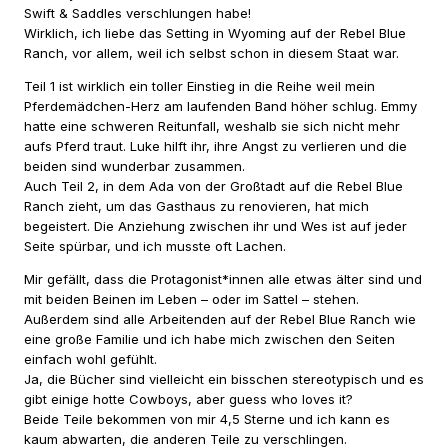
Swift & Saddles verschlungen habe!
Wirklich, ich liebe das Setting in Wyoming auf der Rebel Blue
Ranch, vor allem, weil ich selbst schon in diesem Staat war.
Teil 1 ist wirklich ein toller Einstieg in die Reihe weil mein
Pferdemädchen-Herz am laufenden Band höher schlug. Emmy
hatte eine schweren Reitunfall, weshalb sie sich nicht mehr
aufs Pferd traut. Luke hilft ihr, ihre Angst zu verlieren und die
beiden sind wunderbar zusammen.
Auch Teil 2, in dem Ada von der Großtadt auf die Rebel Blue
Ranch zieht, um das Gasthaus zu renovieren, hat mich
begeistert. Die Anziehung zwischen ihr und Wes ist auf jeder
Seite spürbar, und ich musste oft Lachen.
Mir gefällt, dass die Protagonist*innen alle etwas älter sind und
mit beiden Beinen im Leben – oder im Sattel – stehen.
Außerdem sind alle Arbeitenden auf der Rebel Blue Ranch wie
eine große Familie und ich habe mich zwischen den Seiten
einfach wohl gefühlt.
Ja, die Bücher sind vielleicht ein bisschen stereotypisch und es
gibt einige hotte Cowboys, aber guess who loves it?
Beide Teile bekommen von mir 4,5 Sterne und ich kann es
kaum abwarten, die anderen Teile zu verschlingen.