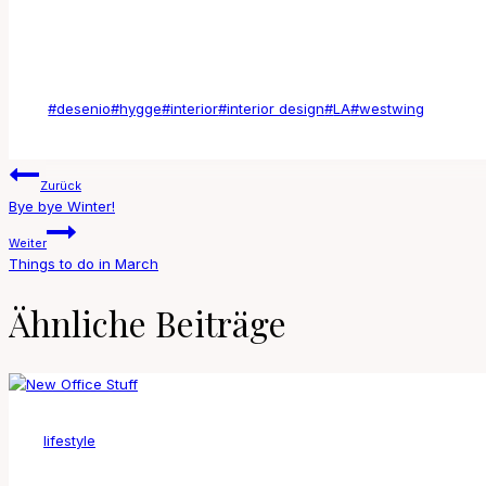
Schlagworte:
#
desenio
#
hygge
#
interior
#
interior design
#
LA
#
westwing
Beitragsnavigation
Zurück
Bye bye Winter!
Weiter
Things to do in March
Ähnliche Beiträge
lifestyle