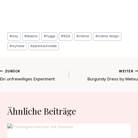
Schlagworte:
#
cosy
#
desenio
#
hygge
#
IKEA
#
interior
#
interior design
#
myhome
#
plastikschmiede
Beitragsnavigation
ZURÜCK
WEITER
Ein unfreiwilliges Experiment
Burgundy Dress by Metisu
Ähnliche Beiträge